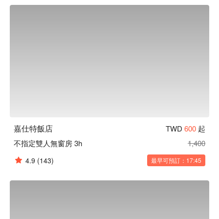
立刻查看⬇︎
嘉仕特飯店
TWD
600
起
不指定雙人無窗房 3h
1,400
4.9
(143)
最早可預訂：17:45