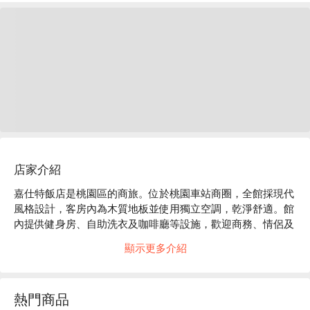
店家介紹
嘉仕特飯店是桃園區的商旅。位於桃園車站商圈，全館採現代
風格設計，客房內為木質地板並使用獨立空調，乾淨舒適。館
內提供健身房、自助洗衣及咖啡廳等設施，歡迎商務、情侶及
家庭入住體驗。

顯示更多介紹
嘉仕特飯店評價：Google 4.4 星 

嘉仕特飯店推薦：近火車站、高鐵、桃園觀光夜市、舊街區與
多個景點，適合需要交通便利或是市區散步探索的旅客。

熱門商品
嘉仕特飯店優惠、嘉仕特飯店住宿方案、嘉仕特飯店休息方案