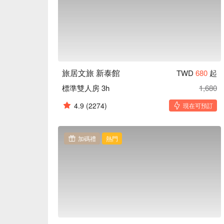
旅居文旅 新泰館
TWD
680
起
標準雙人房 3h
1,680
4.9
(2274)
現在可預訂
加碼禮
熱門