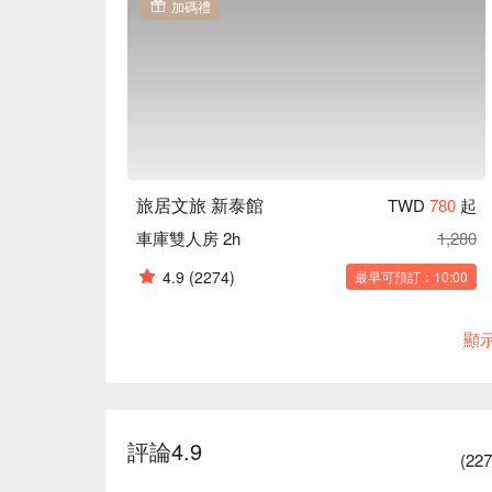
加碼禮
旅居文旅 新泰館
TWD
780
起
車庫雙人房 2h
1,280
4.9
(2274)
最早可預訂：10:00
顯
評論
4.9
(
22