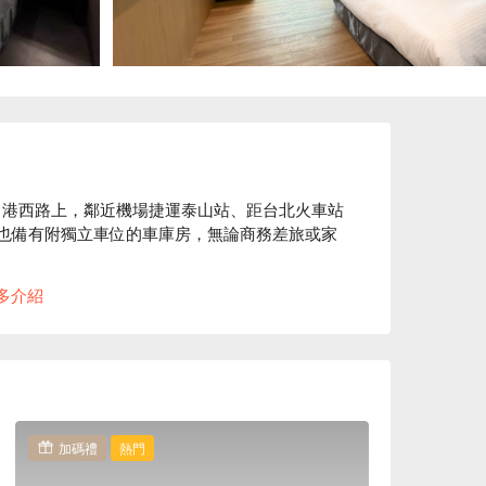
中港西路上，鄰近機場捷運泰山站、距台北火車站
房，也備有附獨立車位的車庫房，無論商務差旅或家
多介紹
的休憩空間，誠摯歡迎喜愛質感旅宿的您前來體
、旅居文旅 新泰館休息方案立刻查看⬇︎
加碼禮
熱門