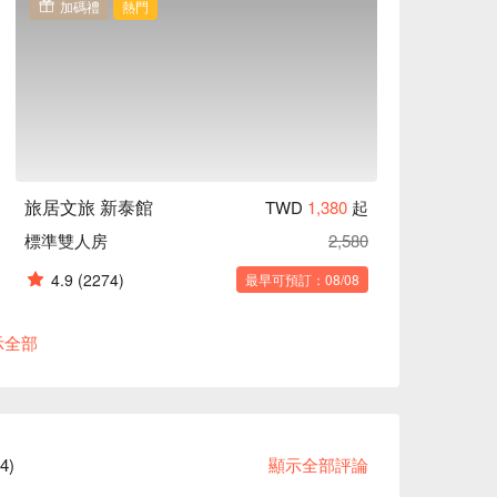
加碼禮
熱門
旅居文旅 新泰館
TWD
1,380
起
標準雙人房
2,580
4.9
(2274)
最早可預訂：08/08
示全部
74
)
顯示全部評論