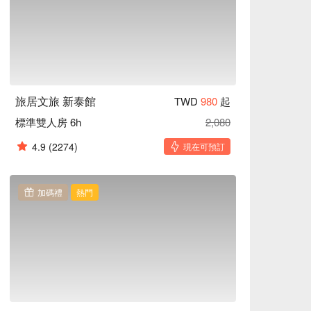
旅居文旅 新泰館
TWD
980
起
標準雙人房 6h
2,080
4.9
(2274)
現在可預訂
加碼禮
熱門