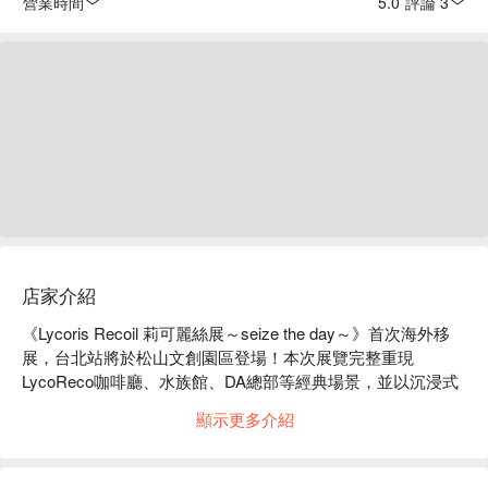
營業時間
5.0
·
評論 3
店家介紹
《Lycoris Recoil 莉可麗絲展～seize the day～》首次海外移
展，台北站將於松山文創園區登場！本次展覽完整重現 
LycoReco咖啡廳、水族館、DA總部等經典場景，並以沉浸式
投影與立體造景，帶領觀眾走入千束與瀧奈的任務與日常。現
顯示更多介紹
場更展出原畫師、作畫監督等創作者繪製的精美簽名板，呈現
動畫幕後的創作能量。同時規劃台灣限定區、展期限定周邊，
讓粉絲在收藏與體驗之間留下最完整的回憶。