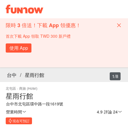
限時 3 倍送！下載 App 領優惠！
首次下載 App 領取 TWD 300 新戶禮
使用 App
台中
/
星雨行館
1/8
北屯區
·
商旅 (Hotel)
星雨行館
台中市北屯區環中路一段1619號
營業時間
4.9
·
評論 24
現在可預訂