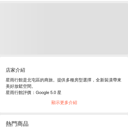
店家介紹
星雨行館是北屯區的商旅。提供多種房型選擇，全新裝潢帶來
美好放鬆空間。

星雨行館評價：Google 5.0 星 

星雨行館推薦：房間新穎，設備齊全，適合尋求私密感的旅
顯示更多介紹
人。

星雨行館優惠、星雨行館住宿方案、星雨行館休息方案立刻查
看⬇︎
熱門商品