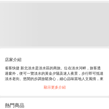
店家介紹
雀客快捷 新北淡水是淡水區的商旅。位在淡水河畔，旅客透
過窗外，便可一覽淡水的黃金夕陽及迷人夜景，步行即可抵達
淡水老街。悠閒的步調放鬆身心，細心品味當地人文風情，來
一場輕旅行或想要進行深度旅遊，都能滿足您的需求。

顯示更多介紹
雀客快捷 新北淡水評價：Google 4.3 星 

雀客快捷 新北淡水推薦：全館採自助 Check-in 方式，利用科
技的力量，讓旅程能更便捷、聰明，在節省時間的同時也更保
熱門商品
有隱私，充分體現新世代旅行樣貌。
