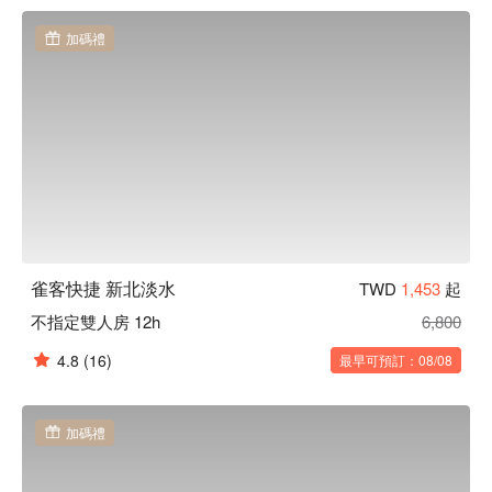
雀客快捷 新北淡水優惠、雀客快捷 新北淡水住宿方案、雀客
快捷 新北淡水休息方案立刻查看⬇︎
加碼禮
雀客快捷 新北淡水
TWD
1,453
起
不指定雙人房 12h
6,800
4.8
(16)
最早可預訂：08/08
加碼禮