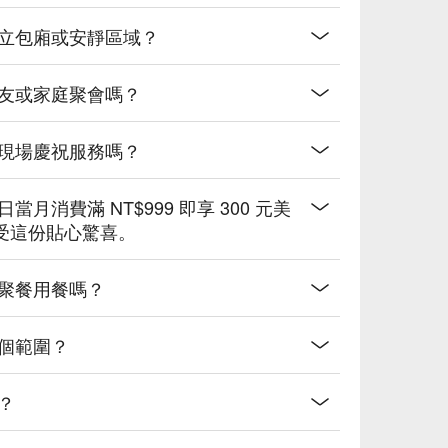
獨立包廂或安靜區域？
朋友或家庭聚會嗎？
或現場慶祝服務嗎？
消費滿 NT$999 即享 300 元美
受這份貼心驚喜。
起聚餐用餐嗎？
個範圍？
？