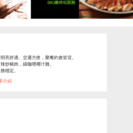
明亮舒適、交通方便，聚餐約會皆宜。

辣炒豬肉，綠咖哩椰汁雞。

務穩定。

看⬇︎
多介紹