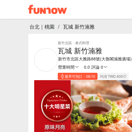
台北｜桃園
/
瓦城 新竹湳雅
新竹北區
·
泰式料理
瓦城 新竹湳雅
新竹市北區大雅路88號(大魯閣湳雅廣場)
營業時間
0.0
·
評論 0
最早可預訂：08/10
均消 TWD 600