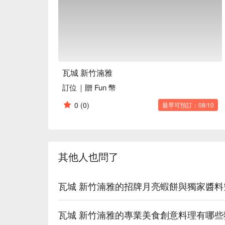
瓦城 新竹湳雅
訂位｜贈 Fun 幣
0
(0)
最早可預訂：08/10
其他人也問了
瓦城 新竹湳雅的招牌月亮蝦餅與獨家醬
瓦城 新竹湳雅的專業美食創意料理有哪