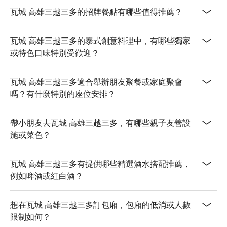
瓦城 高雄三越三多的招牌餐點有哪些值得推薦？
🥤 特色飲品

【泰國奶茶】香濃甘甜，奶香撲鼻

瓦城 高雄三越三多的泰式創意料理中，有哪些獨家
【冰鎮檸檬香綠茶】清新酸甜，提神醒腦

或特色口味特別受歡迎？
【芒果汁】濃郁果香，滑順可口

【椰子汁】清涼椰香，潤喉解渴

【啤酒】清爽微苦，完美解渴

瓦城 高雄三越三多適合舉辦朋友聚餐或家庭聚會
【紅白酒】果香濃郁，口感圓潤

嗎？有什麼特別的座位安排？
💡 未成年請勿飲酒；禁止酒駕
帶小朋友去瓦城 高雄三越三多，有哪些親子友善設
施或菜色？
瓦城 高雄三越三多有提供哪些精選酒水搭配推薦，
例如啤酒或紅白酒？
想在瓦城 高雄三越三多訂包廂，包廂的低消或人數
限制如何？