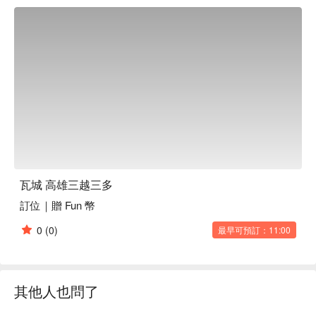
食精選讓人們在享受美味的同時，也感受到一場味覺與心靈的
盛宴。

🤩 玩樂情報

人均消費：均消 TWD 800

適合情境：多人聚餐、家庭聚餐、朋友聚餐、日常餐廳

貼心服務：素食友善

🍳 主廚推薦

【泰式咖哩雞】咖哩醬汁濃郁，雞肉軟嫩入味

【檸檬清蒸魚】魚肉鮮嫩，檸檬清香爽口

【海鮮什蔬沙律】海鮮新鮮彈牙，蔬菜脆爽多汁

瓦城 高雄三越三多
訂位｜贈 Fun 幣
🍽️ 口碑必點

【原味月亮】外皮酥脆，內餡香滑甜美

0
(0)
最早可預訂：11:00
【蝦醬空心菜】空心菜脆嫩，蝦醬鹹香濃郁

【泰式炒河粉】河粉滑嫩入味，醬香濃郁

【涼拌木瓜】木瓜清脆，酸甜開胃

【摩摩喳喳】椰奶香滑，配料多樣豐富

其他人也問了
【芋香黑糯米】黑糯米軟糯，芋頭香甜濃郁

【什錦水果冰】水果鮮甜多汁，冰沙沁涼爽口
