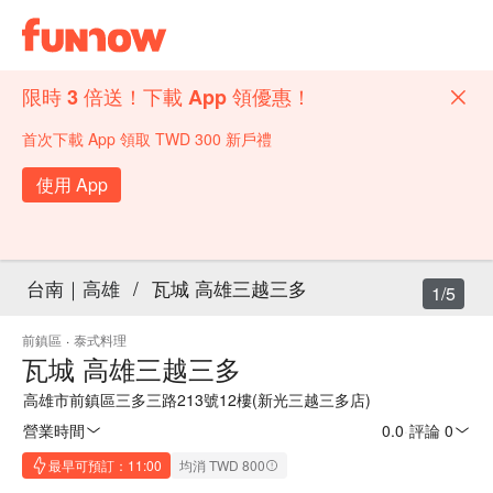
限時 3 倍送！下載 App 領優惠！
首次下載 App 領取 TWD 300 新戶禮
使用 App
台南｜高雄
/
瓦城 高雄三越三多
1/5
前鎮區
·
泰式料理
瓦城 高雄三越三多
高雄市前鎮區三多三路213號12樓(新光三越三多店)
營業時間
0.0
·
評論 0
最早可預訂：11:00
均消 TWD 800