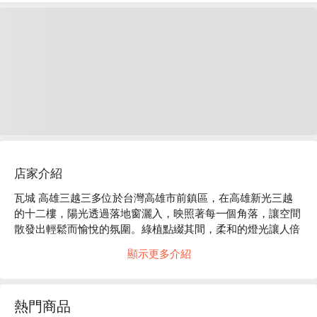
店家介紹
瓦城 高雄三越三多位於台灣高雄市前鎮區，在高雄新光三越
的十二樓，陽光透過落地窗灑入，映照著每一個角落，讓空間
散發出輕鬆而愉悅的氛圍。綠植點綴其間，柔和的燈光讓人倍
感舒適，彷彿置身於一個繁華卻悠閒的異國小鎮，讓人期待每
顯示更多介紹
一口異域風味的驚喜。

在這樣的氛圍中，泰式咖哩雞、檸檬清蒸魚及海鮮什蔬沙律成
熱門商品
為了完美的催化劑，提升了每一次聚會或用餐的體驗。這些美