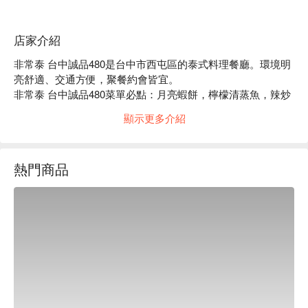
店家介紹
非常泰 台中誠品480是台中市西屯區的泰式料理餐廳。環境明
亮舒適、交通方便，聚餐約會皆宜。

非常泰 台中誠品480菜單必點：月亮蝦餅，檸檬清蒸魚，辣炒
豬肉，綠咖哩椰汁雞。

顯示更多介紹
非常泰 台中誠品480推薦：餐點選擇豐富，價格親民，服務穩
定。

非常泰 台中誠品480訂位、非常泰 台中誠品480優惠資訊立刻
熱門商品
查看⬇︎