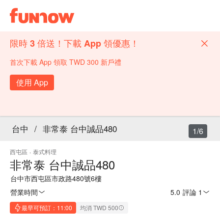
限時 3 倍送！下載 App 領優惠！
首次下載 App 領取 TWD 300 新戶禮
使用 App
台中
/
非常泰 台中誠品480
1/6
西屯區
·
泰式料理
非常泰 台中誠品480
台中市西屯區市政路480號6樓
營業時間
5.0
·
評論 1
最早可預訂：11:00
均消 TWD 500