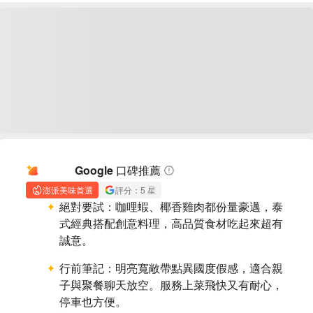
AI 摘要
Google 口碑推薦
澎派美味首選
評分：5 星
絕對要試：
咖哩蝦、椰香雞肉都份量豪邁，泰
式經典搭配創意料理，高品質食材吃起來超有
誠意。
行前筆記：
明亮寬敞帶點異國度假感，適合親
子與聚餐聊天放空。服務上菜飛快又有耐心，
停車也方便。