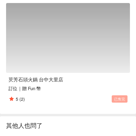
綴。這些精選的項目讓每一餐都成為值得珍藏的記憶。

🤩 玩樂情報

人均消費：均消 TWD 400

適合情境：家庭聚餐、朋友聚餐、日常餐廳、午餐、晚餐

貼心服務：親子友善、大份量美食

🍳 主廚推薦

【芡芳石頭湯】湯底清甜，石頭微燙豐富口感

【雙份魷魚石頭湯】魷魚彈嫩，湯汁吸收石頭的熱度

【山珍海味湯】海味鮮美，山珍的滑順增添層次感

芡芳石頭火鍋 台中大里店
🥤 特色飲品

訂位｜贈 Fun 幣
【大苑子芒果綠茶】芒果香甜，綠茶清新，入口柔和

5
(2)
已售完
💡 未成年請勿飲酒；禁止酒駕
其他人也問了