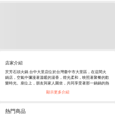
店家介紹
芡芳石頭火鍋 台中大里店位於台灣臺中市大里區，在這間火
鍋店，空氣中彌漫著溫暖的湯香，燈光柔和，映照著聚餐的歡
樂時光。座位上，朋友與家人圍坐，共同享受著那一鍋鍋的熱
情，木質桌面散發著自然的質感，讓每一口湯底都充滿了家的
顯示更多介紹
味道。

在這樣的氛圍中，芡芳石頭湯和雙份魷魚石頭湯成為了聚會的
熱門商品
完美催化劑，大苑子芒果綠茶更是為這一切增添了清新的點