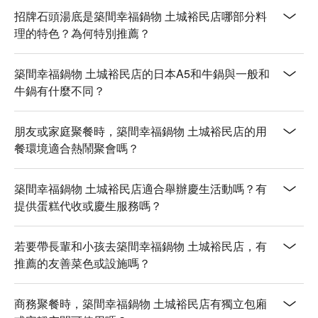
招牌石頭湯底是築間幸福鍋物 土城裕民店哪部分料
💡 未成年請勿飲酒；禁止酒駕
理的特色？為何特別推薦？
築間幸福鍋物 土城裕民店的日本A5和牛鍋與一般和
牛鍋有什麼不同？
朋友或家庭聚餐時，築間幸福鍋物 土城裕民店的用
餐環境適合熱鬧聚會嗎？
築間幸福鍋物 土城裕民店適合舉辦慶生活動嗎？有
提供蛋糕代收或慶生服務嗎？
若要帶長輩和小孩去築間幸福鍋物 土城裕民店，有
推薦的友善菜色或設施嗎？
商務聚餐時，築間幸福鍋物 土城裕民店有獨立包廂