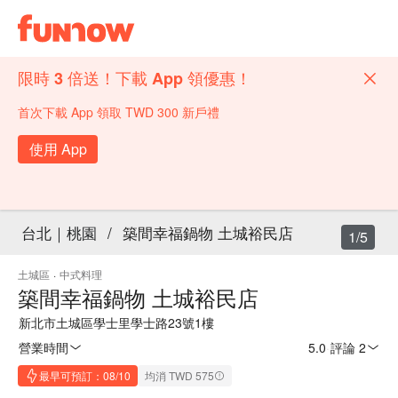
限時 3 倍送！下載 App 領優惠！
首次下載 App 領取 TWD 300 新戶禮
使用 App
台北｜桃園
/
築間幸福鍋物 土城裕民店
1/5
土城區
·
中式料理
築間幸福鍋物 土城裕民店
新北市土城區學士里學士路23號1樓
營業時間
5.0
·
評論 2
最早可預訂：08/10
均消 TWD 575