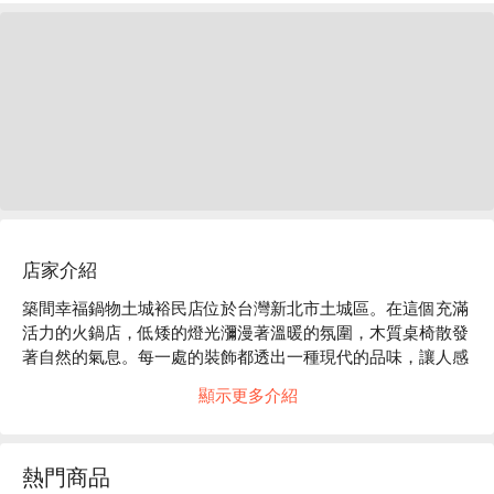
店家介紹
築間幸福鍋物土城裕民店位於台灣新北市土城區。在這個充滿
活力的火鍋店，低矮的燈光瀰漫著溫暖的氛圍，木質桌椅散發
著自然的氣息。每一處的裝飾都透出一種現代的品味，讓人感
受到舒適與放鬆，仿佛時間在此靜止，讓人沉浸於友人的歡聲
顯示更多介紹
笑語中。

在這樣的氛圍中，招牌石頭湯底、日本 A5 和牛鍋與澳洲 
熱門商品
M9+黑毛和牛霜降鍋成為提升聚會或用餐體驗的絕佳催化劑。