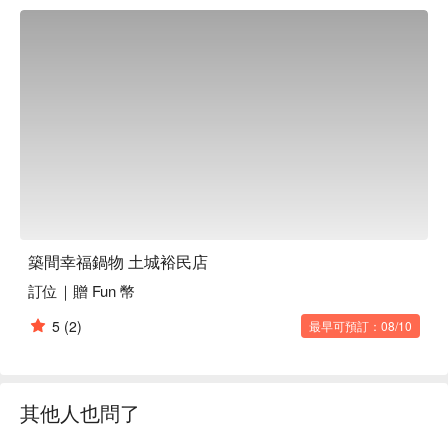
每一口都是享受，讓人流連忘返。

🤩 玩樂情報

人均消費：均消 TWD 575

適合情境：多人聚餐、日常餐廳、家庭聚餐、朋友聚餐、慶
生、熱門餐廳、獲獎餐廳

貼心服務：親子友善、吃到飽、蛋奶素友善

🍳 主廚推薦

【招牌石頭湯底】湯頭濃郁，豐富礦物質風味

【日本 A5 和牛鍋】和牛肉質嫩滑，入口即化

【澳洲 M9+黑毛和牛霜降鍋】油花分布均勻，肉質鮮嫩多汁

築間幸福鍋物 土城裕民店
訂位｜贈 Fun 幣
🍽️ 口碑必點

【素食鍋（蛋奶素）】蔬菜鮮脆，湯底清甜可口

5
(2)
最早可預訂：08/10
🥤 特色飲品

【果醋】酸甜果香，口感清新

【氣泡飲料】清爽微甜，氣泡細膩

其他人也問了
【茶類】茶香撲鼻，溫潤舒心

【咖啡】濃郁芳香，口感醇厚
