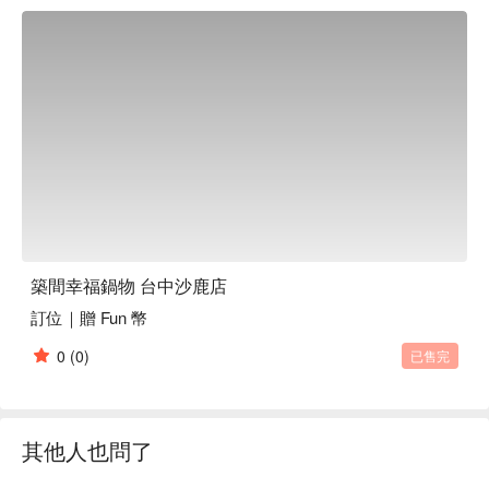
築間幸福鍋物 台中沙鹿店
訂位｜贈 Fun 幣
0
(0)
已售完
其他人也問了