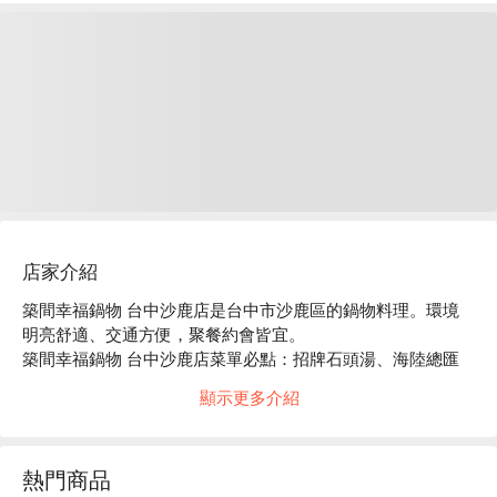
店家介紹
築間幸福鍋物 台中沙鹿店是台中市沙鹿區的鍋物料理。環境
明亮舒適、交通方便，聚餐約會皆宜。

築間幸福鍋物 台中沙鹿店菜單必點：招牌石頭湯、海陸總匯
盛合、豪華海鮮拼盤。

顯示更多介紹
築間幸福鍋物 台中沙鹿店推薦：餐點選擇豐富，價格親民，
服務穩定。

築間幸福鍋物 台中沙鹿店訂位、優惠資訊立刻查看⬇︎
熱門商品