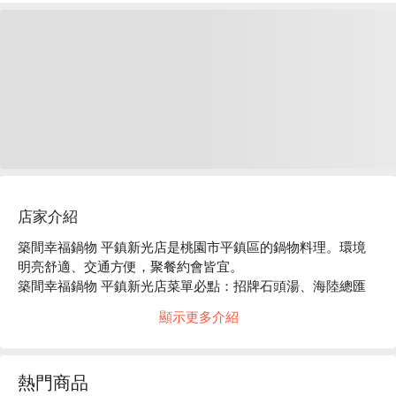
店家介紹
築間幸福鍋物 平鎮新光店是桃園市平鎮區的鍋物料理。環境
明亮舒適、交通方便，聚餐約會皆宜。

築間幸福鍋物 平鎮新光店菜單必點：招牌石頭湯、海陸總匯
盛合、豪華海鮮拼盤。

顯示更多介紹
築間幸福鍋物 平鎮新光店推薦：餐點選擇豐富，價格親民，
服務穩定。

築間幸福鍋物 平鎮新光店訂位、優惠資訊立刻查看⬇︎
熱門商品