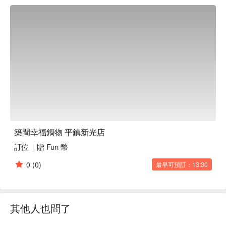
築間幸福鍋物 平鎮新光店
訂位｜贈 Fun 幣
0
(0)
最早可預訂：13:30
其他人也問了