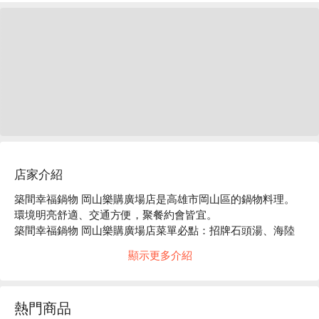
店家介紹
築間幸福鍋物 岡山樂購廣場店是高雄市岡山區的鍋物料理。
環境明亮舒適、交通方便，聚餐約會皆宜。

築間幸福鍋物 岡山樂購廣場店菜單必點：招牌石頭湯、海陸
總匯盛合、豪華海鮮拼盤。

顯示更多介紹
築間幸福鍋物 岡山樂購廣場店推薦：餐點選擇豐富，價格親
民，服務穩定。

築間幸福鍋物 岡山樂購廣場店訂位、優惠資訊立刻查看⬇︎
熱門商品