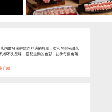
，店內散發著輕鬆而舒適的氛圍，柔和的燈光灑落
約卻不失品味，搭配生動的色彩，彷彿每個角落
多介紹
牛鍋以及明治冰淇淋成為聚會的完美催化劑，提升
馨，讓人流連忘返。

聚餐、慶生
