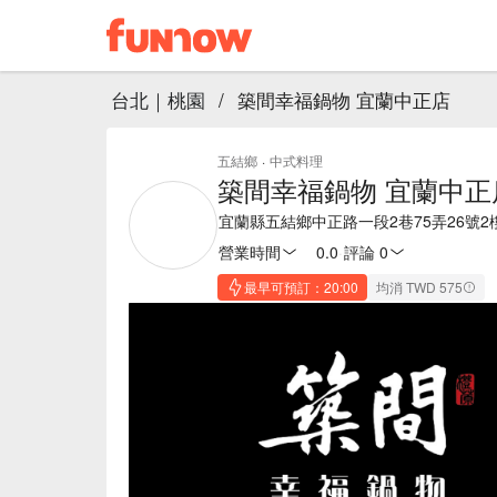
台北｜桃園
/
築間幸福鍋物 宜蘭中正店
五結鄉
·
中式料理
築間幸福鍋物 宜蘭中正
宜蘭縣五結鄉中正路一段2巷75弄26號2
營業時間
0.0
·
評論 0
最早可預訂：20:00
均消 TWD 575