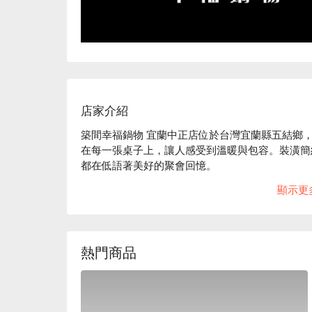
店家介紹
築間幸福鍋物 宜蘭中正店位於台灣宜蘭縣五結鄉
在每一張桌子上，讓人感受到溫暖與包容。裝潢簡
都在低語著美好的聚會回憶。

顯示更
在這樣怡人的環境中，招牌龍王鍋、日本 A5 和
了整體的用餐體驗。每一道選擇都呼應著環境的溫
🤩 玩樂情報

熱門商品
人均消費：均消 TWD 575

適合情境：多人聚餐、日常餐廳、家庭聚餐、朋友
貼心服務：親子友善、吃到飽、素食友善
