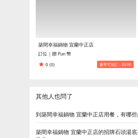
🍳 主廚推薦

【招牌龍王鍋】海鮮豐盛，湯頭濃郁入味

【日本 A5 和牛鍋】牛肉入口即化，湯底香醇

【伊比利豬鍋】豬肉鮮嫩，湯汁甘美

【松阪豬鍋】肉質彈牙，湯頭鮮甜

【櫻桃鴨鍋】鴨肉鮮美，湯底回甘

【羊肉鍋】羊肉軟嫩，湯汁濃厚

築間幸福鍋物 宜蘭中正店
訂位｜贈 Fun 幣
🍽️ 口碑必點

【蔬菜火鍋】蔬菜清甜，湯底爽口

0
(0)
最早可預訂：20:00
【海鮮火鍋】海味鮮香，湯頭鮮美

【肉品火鍋】肉質鮮嫩，湯底濃郁

【明治冰淇淋】奶香濃郁，口感滑順

其他人也問了
🥤 特色飲品

【明治香草】香甜濃郁，口感滑順

【草莓雪酪】酸甜清新，冰涼綿密

到築間幸福鍋物 宜蘭中正店用餐，有哪
【爽快甜瓜】清爽多汁，口感柔和

【葡萄雪酪】果香馥郁，甜美沁心

築間幸福鍋物 宜蘭中正店的招牌石頭湯
【咖啡】濃郁醇香，微苦溫暖
