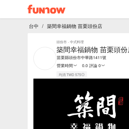
台中
/
築間幸福鍋物 苗栗頭份店
頭份市
·
中式料理
築間幸福鍋物 苗栗頭份
苗栗縣頭份市中華路1411號
營業時間
0.0
·
評論 0
均消 TWD 575