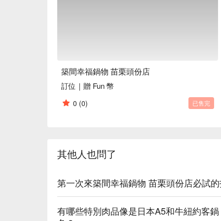
築間幸福鍋物 苗栗頭份店
訂位｜贈 Fun 幣
0
(0)
已售完
其他人也問了
第一次來築間幸福鍋物 苗栗頭份店必試
有哪些特別肉品像是日本A5和牛紐約客鍋