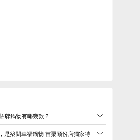
的招牌鍋物有哪幾款？
，是築間幸福鍋物 苗栗頭份店獨家特