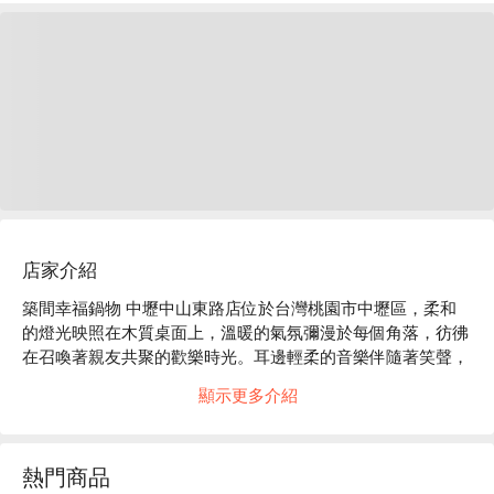
店家介紹
築間幸福鍋物 中壢中山東路店位於台灣桃園市中壢區，柔和
的燈光映照在木質桌面上，溫暖的氣氛彌漫於每個角落，彷彿
在召喚著親友共聚的歡樂時光。耳邊輕柔的音樂伴隨著笑聲，
讓人感受到一種輕鬆自在的氛圍，無論是聚餐或獨自享受，都
顯示更多介紹
能感受到家的溫暖。

在這樣的環境中，招牌石頭湯底、日本 A5 和牛鍋、M9+黑毛
熱門商品
和牛霜降鍋成為提升用餐體驗的完美催化劑。這些特色菜餚不