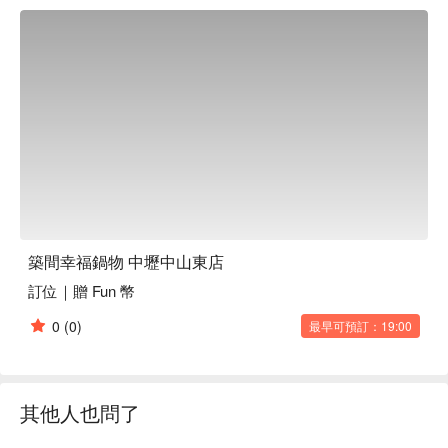
僅是味覺的享受，更是讓每次聚會或獨處時光變得更加難忘的
關鍵。

🤩 玩樂情報

人均消費：均消 TWD 575

適合情境：多人聚餐、日常餐廳、朋友聚餐、家庭聚餐

貼心服務：吃到飽、素食友善、親子友善、有停車位、有無線
網路

🍳 主廚推薦

【招牌石頭湯底】湯頭濃郁，石香撲鼻

【日本 A5 和牛鍋】肉質細嫩，入口即化

築間幸福鍋物 中壢中山東店
【M9+黑毛和牛霜降鍋】霜降豐盈，油脂醇香

訂位｜贈 Fun 幣
🍽️ 口碑必點

0
(0)
最早可預訂：19:00
【綜合魚片鍋】魚片鮮美，湯底清爽

【松阪豬肉鍋】豬肉彈牙，香氣四溢

【素食鍋】蔬菜多樣，清甜滑順

其他人也問了
💡 未成年請勿飲酒；禁止酒駕