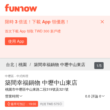
限時 3 倍送！下載 App 領優惠！
首次下載 App 領取 TWD 300 新戶禮
使用 App
台北｜桃園
/
築間幸福鍋物 中壢中山東店
1/5
中壢區
·
中式料理
築間幸福鍋物 中壢中山東店
桃園市中壢區中山東路二段319號及321號
營業時間
0.0
·
評論 0
最早可預訂：19:00
均消 TWD 575