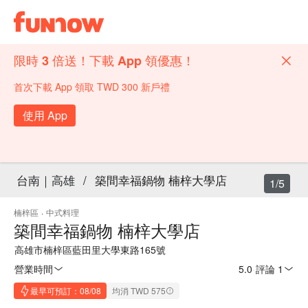
限時 3 倍送！下載 App 領優惠！
首次下載 App 領取 TWD 300 新戶禮
使用 App
台南｜高雄
/
築間幸福鍋物 楠梓大學店
1/5
楠梓區
·
中式料理
築間幸福鍋物 楠梓大學店
高雄市楠梓區藍田里大學東路165號
營業時間
5.0
·
評論 1
最早可預訂：08/08
均消 TWD 575