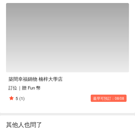
一道料理都巧妙地融入了這份溫馨的氛圍，讓人們在享受美食
的同時，也能感受到彼此的連結。

🤩 玩樂情報

人均消費：均消 TWD 575

適合情境：多人聚餐、朋友聚餐、特殊節日、慶生、晚餐

貼心服務：吃到飽

🍳 主廚推薦

【日本 A5 和牛紐約客鍋】柔嫩和牛，醬汁濃郁入味

【松阪豚肉鍋】肉質彈牙，湯頭甘甜滿溢

【綜合魚片鍋】魚片鮮嫩，湯汁清香撲鼻

築間幸福鍋物 楠梓大學店
訂位｜贈 Fun 幣
🍽️ 口碑必點

【雞腿排鍋】雞腿鮮嫩多汁，湯底清爽

5
(1)
最早可預訂：08/08
【雪花豬肉鍋】豬肉細膩，湯底濃郁滑順

🥤 特色飲品

【日式煎茶】香氣清新，茶味醇厚

其他人也問了
【烏梅汁】酸甜迷人，清涼解渴

【明治冰淇淋】奶香濃郁，口感滑順
