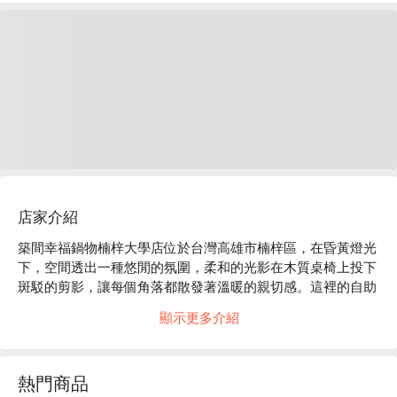
店家介紹
築間幸福鍋物楠梓大學店位於台灣高雄市楠梓區，在昏黃燈光
下，空間透出一種悠閒的氛圍，柔和的光影在木質桌椅上投下
斑駁的剪影，讓每個角落都散發著溫暖的親切感。這裡的自助
吧如同一座小型綠洲，讓人心生愉悅，彷彿置身於一場充滿人
顯示更多介紹
情味的聚會。

在這樣迷人的環境中，日本 A5 和牛紐約客鍋、松阪豚肉鍋與
熱門商品
綜合魚片鍋成為聚會的完美催化劑，提升了整體用餐體驗。每