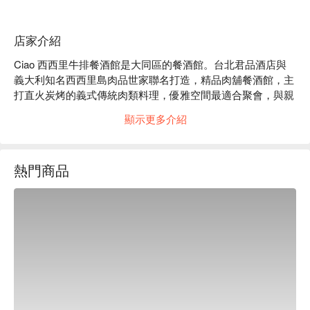
店家介紹
Ciao 西西里牛排餐酒館是大同區的餐酒館。台北君品酒店與
義大利知名西西里島肉品世家聯名打造，精品肉舖餐酒館，主
打直火炭烤的義式傳統肉類料理，優雅空間最適合聚會，與親
友一同感受最道地的西西里慢食文化。

顯示更多介紹
Ciao 西西里牛排餐酒館評價：Google 4.5 星推薦

Ciao 西西里牛排餐酒館推薦：想嘗試正宗、充滿熱情的西西
里風味炭烤肉品，Ciao 絕對是值得一訪的選擇 !

熱門商品
Ciao 西西里牛排餐酒館訂位、Ciao 西西里牛排餐酒館優惠資
訊立刻查看⬇︎