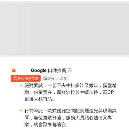
AI 摘要
Google 口碑推薦
暖心服務首選
評分：4.5 星
絕對要試：
一切下去牛排多汁又嫩口，擺盤精
緻、份量實在，新鮮沙拉與生蠔加持，高CP
值讓人想再訪。
行前筆記：
歐式優雅空間配美麗燈光與現場鋼
琴，座位寬敞舒適，服務人員貼心熱情又專
業，約會聚餐都適合。