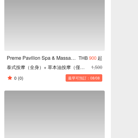
m) 優惠立刻查看⬇︎
Preme Pavilion Spa & Massage (Iconsiam)
THB
900
起
泰式按摩（全身）+ 草本油按摩（僅限背部、頸部和肩膀）90分鐘
1,500
0
(0)
最早可預訂：08/08