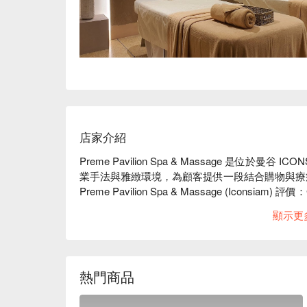
店家介紹
Preme Pavilion Spa & Massage 是位於
業手法與雅緻環境，為顧客提供一段結合購物與療癒
Preme Pavilion Spa & Massage (Iconsiam) 評價
店內環境簡約時尚，氛圍寧靜隱密，每一個細節都
顯示更
讓您在血拼之餘，也能享受一段專屬於自己的療癒時光
Preme Pavilion 的芳療師皆受過專業訓練
腳部疲勞的足部舒壓，都能有效舒緩身體的緊繃與不
店家位於 ICONSIAM 購物中心 5 樓，交通便利。可搭乘 B
熱門商品
站後有空橋直達商場。  

Preme Pavilion Spa & Massage (Iconsiam) 預約、P