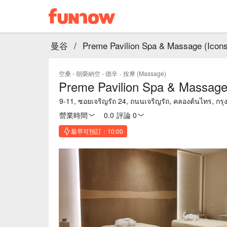
曼谷
/
Preme Pavilion Spa & Massage (Icon
空桑 - 朝榮納空 - 德辛
·
按摩 (Massage)
Preme Pavilion Spa & Massage
9-11, ซอยเจริญรัถ 24, ถนนเจริญรัถ, คลองต้นไทร, ก
營業時間
0.0
·
評論 0
最早可預訂：10:00