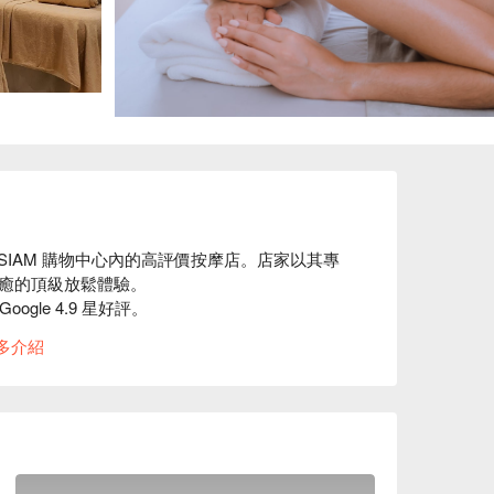
曼谷 ICONSIAM 購物中心內的高評價按摩店。店家以其專
的頂級放鬆體驗。  

：Google 4.9 星好評。  

體現出高質感。這裡提供一個遠離喧囂的綠洲，
多介紹
。  

，手法細膩且經驗豐富。無論是泰式古法按摩，或是緩解
適，幫助您恢復活力。  

TS Gold Line 至 Charoen Nakhon 站，出
reme Pavilion Spa & Massage (Iconsiam) 價