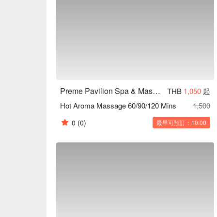
格、Preme Pavilion Spa & Massage (Iconsia
Preme Pavilion Spa & Massage (Iconsiam)
THB
1,050
起
Hot Aroma Massage 60/90/120 Mins
1,500
0
(0)
最早可預訂：10:00