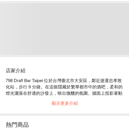
店家介紹
798 Draft Bar Taipei 位於台灣臺北市大安區，鄰近捷運忠孝敦
化站，步行 9 分鐘。在這個隱藏於繁華都市中的酒吧，柔和的
燈光灑落在舒適的沙發上，映出微醺的氛圍。牆面上投影著動
態的畫面，伴隨著音樂的節拍，讓人感受到一種放鬆而愉悅的
顯示更多介紹
社交空間，彷彿時間在此靜止。

這裡的鰻不講理飯和餃定終身，無疑是聚會的完美催化劑，為
熱門商品
整體用餐與微醺體驗增添不少樂趣。
