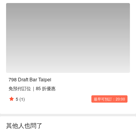
🤩 玩樂情報

人均消費：均消為 TWD 700

適合情境：多人聚餐、朋友聚餐、日常餐廳、酒吧、熱門餐廳

貼心服務：有無線網路、戶外座位、有停車位

🍳 主廚推薦

【雞情冷麵】長時間慢火，入味綿密

【鰻不講理飯】肉質厚實，微焦香酥

【餃定終身】外皮金黃酥脆，內餡鮮美多汁

【滷你一輩子】滷汁香濃，綿密入味

【膩在一起飯】米香四溢，滑嫩可口

798 Draft Bar Taipei
免預付訂位｜85 折優惠
🥤 特色飲品

【汲飲雞尾酒】清新微醺，層次豐富

5
(1)
最早可預訂：20:00
💡 未成年請勿飲酒；禁止酒駕
其他人也問了