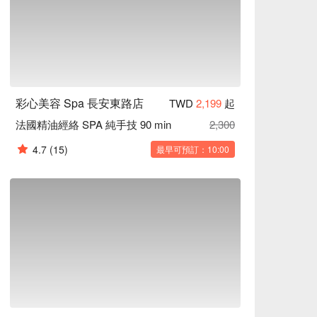
彩心美容 Spa 長安東路店
TWD
2,199
起
法國精油經絡 SPA 純手技 90 min
2,300
4.7
(15)
最早可預訂：10:00