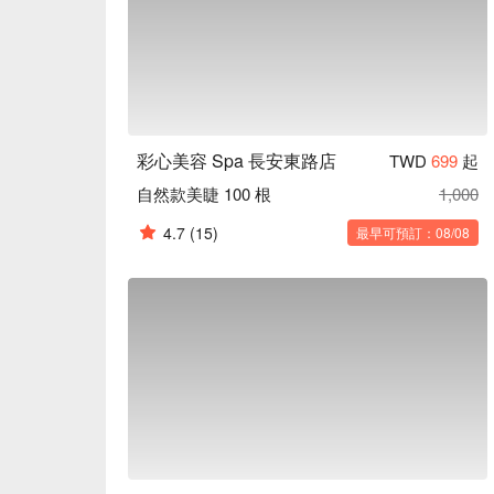
彩心美容 Spa 長安東路店
TWD
699
起
自然款美睫 100 根
1,000
4.7
(15)
最早可預訂：08/08