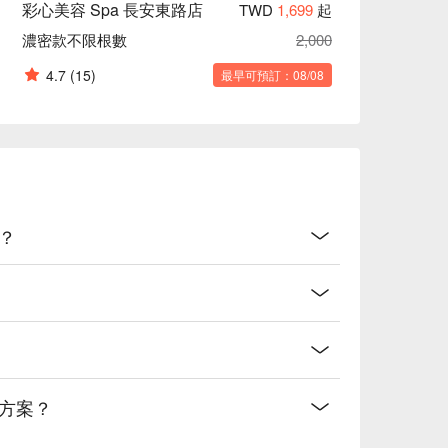
彩心美容 Spa 長安東路店
TWD
1,699
起
濃密款不限根數
2,000
4.7
(15)
最早可預訂：08/08
嗎？
費方案？