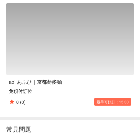
aoi あふひ｜京都蕎麥麵
免預付訂位
0
(0)
最早可預訂：15:30
常見問題