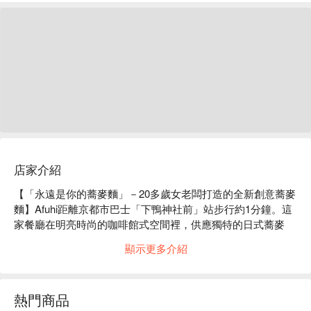
店家介紹
【「永遠是你的蕎麥麵」－20多歲女老闆打造的全新創意蕎麥
麵】Afuhi距離京都市巴士「下鴨神社前」站步行約1分鐘。這
家餐廳在明亮時尚的咖啡館式空間裡，供應獨特的日式蕎麥
麵。 20多歲的年輕女店主製作100%純正的日本產蕎麥麵，麵
顯示更多介紹
條和湯底皆自製。特製湯底由三種海鮮及海帶湯底獨特融合而
成，口感濃鬱。清爽不甜膩，是餐廳的特色。餐廳的理念是
“永遠的蕎麥麵”，致力於成為當地人輕鬆休閒的場所。

熱門商品