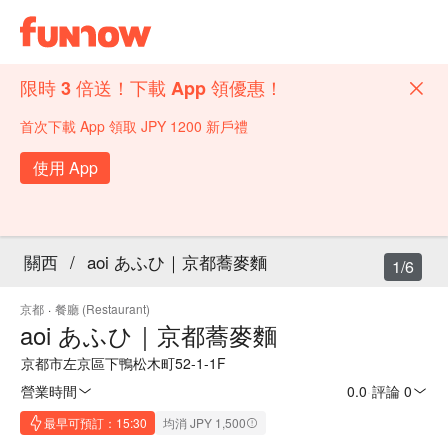
限時 3 倍送！下載 App 領優惠！
首次下載 App 領取 JPY 1200 新戶禮
使用 App
關西
/
aoi あふひ｜京都蕎麥麵
1/6
京都
·
餐廳 (Restaurant)
aoi あふひ｜京都蕎麥麵
京都市左京區下鴨松木町52-1-1F
營業時間
0.0
·
評論 0
最早可預訂：15:30
均消 JPY 1,500