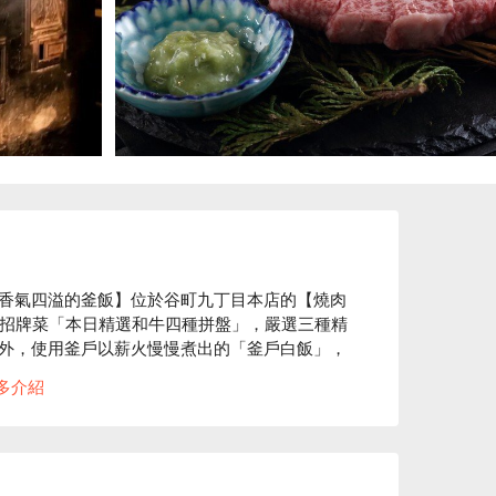
香氣四溢的釜飯】位於谷町九丁目本店的【燒肉
風情。招牌菜「本日精選和牛四種拼盤」，嚴選三種精
外，使用釜戶以薪火慢慢煮出的「釜戶白飯」，
濃厚，分為一樓與地下兩層，完全保留了古時代
多介紹
至今，讓人一邊享用餐點，一邊感受這份歷史與
接待或宴會等多種場合的燒肉店。
