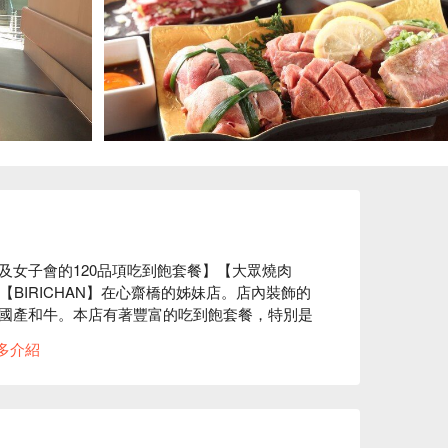
及女子會的120品項吃到飽套餐】【大眾燒肉
的【BIRICHAN】在心齋橋的姊妹店。店內裝飾的
國產和牛。本店有著豐富的吃到飽套餐，特別是
MIUM 套餐」。「千層生拌肉」等，適合拍照並
多介紹
會比晚餐更有CP值。備有非常適合約會及紀念日
放包廂。由於從12點一直營業到23點，能挑自己