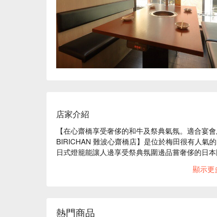
店家介紹
【在心齋橋享受奢侈的和牛及祭典氣氛。適合宴會
BIRICHAN 難波心齋橋店】是位於梅田很有人氣
日式燈籠能讓人邊享受祭典氛圍邊品嘗奢侈的日本
推薦有著多達120項絕品料理可以吃到飽的「PRE
顯示更
發在網上的奢華料理種類繁多。午餐的吃到飽套餐
聚餐的能晀望夜景的獨立包廂及能容納12人的半開
喜歡的時間利用也是本店的一大魅力。

熱門商品