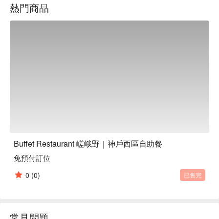
熱門商品
也極具吸引力。此外，餐廳還提供價格合理的無限暢飲套餐，
並且餐廳設有無障礙設施，方便全家共享美味。餐廳提供豐富
的日式、西式和中式自助餐，非常適合閨蜜和媽媽們的夜晚聚
會。

Buffet Restaurant 嵯峨野｜神戶西區自助餐
免預付訂位
0
(0)
已售完
常見問題