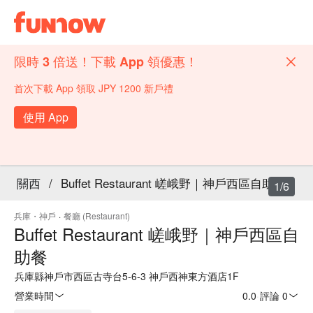
限時 3 倍送！下載 App 領優惠！
首次下載 App 領取 JPY 1200 新戶禮
使用 App
關西
/
Buffet Restaurant 嵯峨野｜神戶西區自助餐
1/6
兵庫・神戶
·
餐廳 (Restaurant)
Buffet Restaurant 嵯峨野｜神戶西區自
助餐
兵庫縣神戶市西區古寺台5-6-3 神戶西神東方酒店1F
營業時間
0.0
·
評論 0