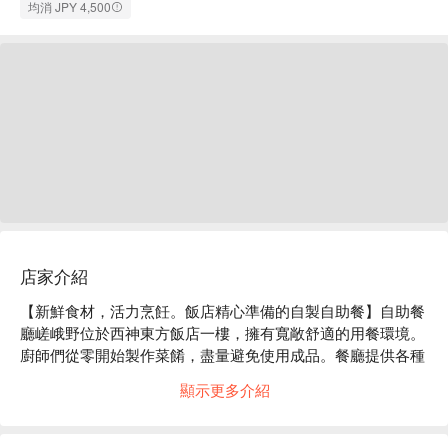
均消 JPY 4,500
店家介紹
【新鮮食材，活力烹飪。飯店精心準備的自製自助餐】自助餐
廳嵯峨野位於西神東方飯店一樓，擁有寬敞舒適的用餐環境。
廚師們從零開始製作菜餚，盡量避免使用成品。餐廳提供各種
充分利用食材品質的菜餚，例如新鮮的當地蔬菜和使用每日採
顯示更多介紹
購的魚類製成的刺身。尤其是用特製香料精心燉製的原創“嵯
峨野原味咖哩”，口感濃鬱醇厚。包含天婦羅、牛排和握壽司
的示範菜單也很受歡迎，能夠品嚐新鮮烹調的菜餚的奢華體驗