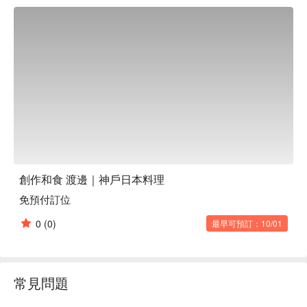
還提供各種套餐，您可以根據預算選擇。菜單會根據庫存情況
而變化，讓您不禁好奇「今天吃什麼？」。

創作和食 渡邊｜神戶日本料理
免預付訂位
0
(0)
最早可預訂：10/01
常見問題