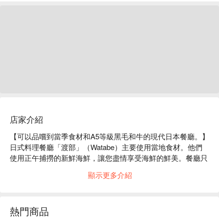
店家介紹
【可以品嚐到當季食材和A5等級黑毛和牛的現代日本餐廳。】
日式料理餐廳「渡部」（Watabe）主要使用當地食材。他們
使用正午捕撈的新鮮海鮮，讓您盡情享受海鮮的鮮美。餐廳只
採購A5等級的黑毛和牛。此外，他們還提供當季食材，讓您品
顯示更多介紹
嚐到當季的美味。此外，餐廳也提供以兵庫縣產酒為主的日本
酒和燒酒等各種酒類。以日式為主題的現代風格室內裝潢營造
出寧靜的氛圍，非常適合招待客人或用餐。餐廳也提供10人以
熱門商品
上的包場服務，因此也推薦用於聚會和小型聚會。此外，餐廳