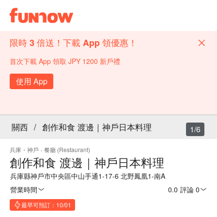
限時 3 倍送！下載 App 領優惠！
首次下載 App 領取 JPY 1200 新戶禮
使用 App
關西
/
創作和食 渡邊｜神戶日本料理
1/6
兵庫・神戶
·
餐廳 (Restaurant)
創作和食 渡邊｜神戶日本料理
兵庫縣神戶市中央區中山手通1-17-6 北野鳳凰1-南A
營業時間
0.0
·
評論 0
最早可預訂：10/01