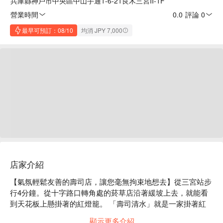
兵庫縣神戶市中央區中山手通1-6-21良木三宮II-1F
營業時間
0.0
·
評論 0
最早可預訂：08/10
均消 JPY 7,000
店家介紹
【氣氛輕鬆友善的壽司店，讓您毫無拘束地想去】從三宮站步
行4分鐘。從十字路口轉角處的菸草店沿著緩坡上去，就能看
到天花板上懸掛著的紅燈籠。 「壽司清水」就是一家掛著紅
燈籠的餐廳。許多壽司店看起來都有點嚇人，但這家店的宗旨
顯示更多介紹