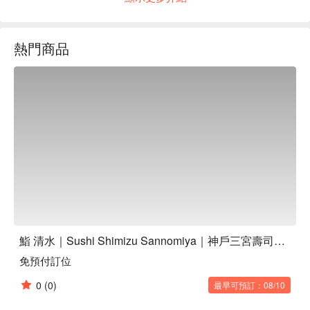
是讓每個人都能安心地享用當季新鮮魚類，價格也合理。長長
的吧台上排列著11個座位。所有座位都能從廚房看到，廚師長
清水親自提供熱情周到的服務。店內氣氛溫馨，您可以和廚師
熱門商品
長愉快地聊天。也歡迎帶小朋友來！孩子們可以一邊欣賞水族
箱當日捕獲的魚兒遊來游去，一邊享用美食。

鮨 清水｜Sushi Shimizu Sannomiya｜神戶三宮壽司・海鮮居酒屋
免預付訂位
0
(0)
最早可預訂：08/10