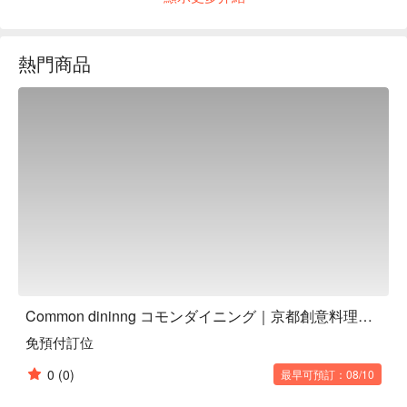
Mon Dining，是希望它能成為一個隨時可以光顧的地方。

熱門商品
Common dininng コモンダイニング｜京都創意料理居酒屋
免預付訂位
0
(0)
最早可預訂：08/10