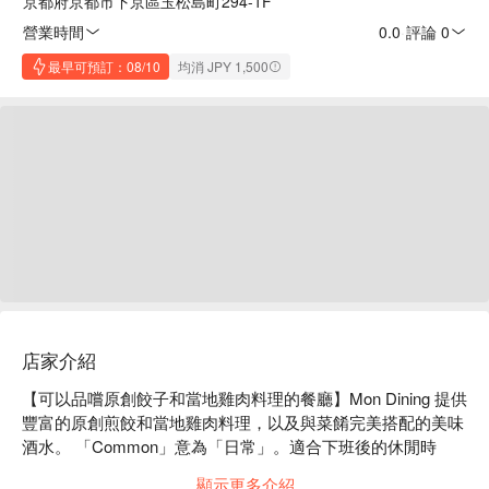
京都府京都市下京區玉松島町294-1F
營業時間
0.0
·
評論 0
最早可預訂：08/10
均消 JPY 1,500
店家介紹
【可以品嚐原創餃子和當地雞肉料理的餐廳】Mon Dining 提供
豐富的原創煎餃和當地雞肉料理，以及與菜餚完美搭配的美味
酒水。 「Common」意為「日常」。適合下班後的休閒時
光，適合與志同道合的朋友小聚，適合家庭聚會。我們取名為
顯示更多介紹