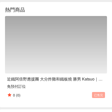
我們還提供包含炸雞聖地大分縣中津市炸雞專賣店「豐後屋」
熱門商品
認證的正宗炸雞自助餐套餐。盡情享用美食美酒，盡情享受美
味。全體員工期待您的光臨。

近鐵阿倍野應援團 大分炸雞和鐵板燒 勝男 Katsuo｜炸雞吃到飽
免預付訂位
0
(0)
已售完