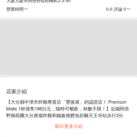
大阪大阪市阿倍野區松崎町2-3-50
營業時間
0.0
·
評論 0
店家介紹
【大分縣中津市炸雞專賣店「豐後屋」的認證店！ Premium 
Malts 1杯僅售198日元，隨時可暢飲，杯數不限！】近鐵阿倍
野御苑團大分唐揚炸雞和鐵板燒鰹魚距離天王寺站步行3分
鐘。我們準備大賺一筆！本店食材甄選獨特途徑，注重性價
顯示更多介紹
比，無論餐點或飲品都價格實惠。 Premium Malt的生啤酒只
要198日圓，威士忌加冰只要165日圓，絕對物超所值。此外，