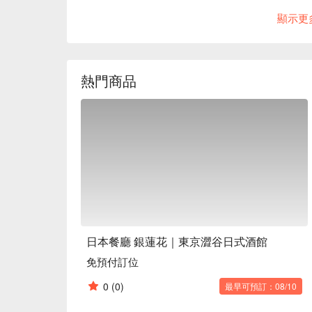
店內設有遠離澀谷喧囂的高品質空間。除了主要的
顯示更
原創菜單，充滿了融入正宗日式料理技法的精選菜
您可以以合理的價格品嚐到精心烹製的進化版日式
選擇。在這裡，您可以盡情享受美食和美酒。

※ 內容由 AI 翻譯而成
熱門商品
日本餐廳 銀蓮花｜東京澀谷日式酒館
免預付訂位
0
(0)
最早可預訂：08/10