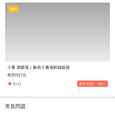
客都能找到滿意的美食。適合紀念日、姐妹聚會、商務宴請等
各種場合。

熱門
※ 內容由 AI 翻譯而成
十番 酒樂場｜麻布十番海鮮鐵板燒
免預付訂位
5
(1)
最早可預訂：08/11
常見問題