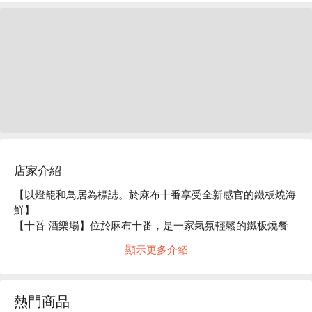
店家介紹
【以燈籠和鳥居為標誌。於麻布十番享受全新感官的鐵板燒海
鮮】

【十番 酒樂場】位於麻布十番，是一家氣氛輕鬆的鐵板燒餐
廳。店內高挑的天花板與寬敞的和風空間，營造出清新舒適的
顯示更多介紹
氛圍。店內特色為員工在客人面前料理鐵板燒，且價格實惠。
尤其是以豐洲市場精選的新鮮牡蠣與海鮮料理聞名，直接從水
槽中取出現場料理，保證鮮度極佳。「主廚推薦套餐」與韓式
熱門商品
甜辣炸雞「韓式甜辣雞」等多樣化菜單同樣廣受好評，每位賓