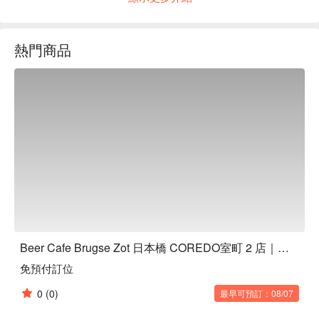
時老字號釀酒廠De Halvmaan啤酒進口許可的餐廳。您可以品
嚐到近百種令人驚喜的啤酒，包括稀有的生啤以及用香草、香
料和水果釀造的各種啤酒。您可以盡情享用帶有清爽啤酒花香
熱門商品
氣和類似可可的烤麥芽香氣的獨特比利時啤酒，以及各種傳統
菜餚。何不在重現道地氛圍的絕佳空間度過一段悠閒時光呢？

※ 內容由 AI 翻譯而成
Beer Cafe Brugse Zot 日本橋 COREDO室町 2 店｜西班牙餐酒館
免預付訂位
0
(0)
最早可預訂：08/07