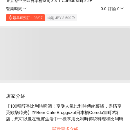
東京都中央區日本橋室町2-3-1 Coredo室町2-2F
營業時間
0.0
·
評論 0
最早可預訂：08/07
均消 JPY 3,500
店家介紹
【100種醇香比利時啤酒！享受人氣比利時傳統菜餚，盡情享
受歡樂時光】在Beer Cafe Bruggszot日本橋Coredo室町2號
店，您可以像在現實生活中一樣享用比利時傳統料理和比利時
啤酒。這家餐廳是日本唯一一家獲得擁有450多年歷史的比利
顯示更多介紹