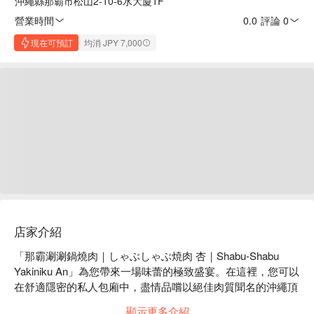
沖繩縣那霸市松山2-10-6水大廈1F
營業時間
0.0
·
評論 0
現在可預訂
均消 JPY 7,000
店家介紹
「那霸涮涮鍋燒肉｜しゃぶしゃぶ焼肉 杏｜Shabu-Shabu 
Yakiniku An」為您帶來一場味蕾的極致盛宴。在這裡，您可以
在舒適隱密的私人包廂中，盡情品嚐以絕佳肉質聞名的沖繩頂
級品牌牛肉——本部牛的美味，同時享受日式燒肉與涮涮鍋的
顯示更多介紹