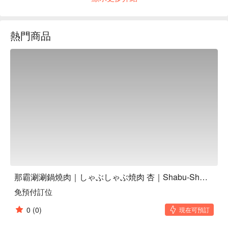
雙重饗宴，感受頂級肉品的豐腴滋味。

【招牌料理】 本部牛頂級品牌牛肉｜感受沖繩在地風味的極
致肉質饗宴

熱門商品
燒肉與涮涮鍋雙重饗宴｜一次滿足兩種日式美饌的極致體驗

珍稀葡萄酒搭配頂級肉品｜品味如Kenzo Estate等高端美酒佳
餚的奢華享受

【更多推薦】 地理位置優越：鄰近沖繩單軌電車美榮橋站，
步行約 7 分鐘即可抵達，交通便利，輕鬆開啟美食之旅。

時尚雅緻氛圍：店內裝潢時尚雅緻，設有六間獨立包廂，並配
備先進無煙烤肉爐，讓您在舒適隱密的空間中，自在享受美食
無負擔。

彈性用餐時段：營業至深夜（凌晨1點），是晚餐或夜間聚會
的理想選擇，無論是家庭聚會、閨蜜小酌或朋友聚餐，都能在
此度過一段優雅而難忘的時光。
那霸涮涮鍋燒肉｜しゃぶしゃぶ焼肉 杏｜Shabu-Shabu Yakiniku An
免預付訂位
0
(0)
現在可預訂