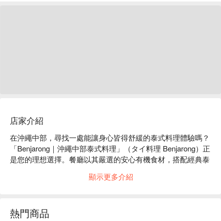
店家介紹
在沖繩中部，尋找一處能讓身心皆得舒緩的泰式料理體驗嗎？
「Benjarong｜沖繩中部泰式料理」（タイ料理 Benjarong）正
是您的理想選擇。餐廳以其嚴選的安心有機食材，搭配經典泰
國風味與客製化辣度，為您打造一場放鬆健康的味蕾之旅。

顯示更多介紹
【招牌料理】 經典泰式佳餚｜完美呈現泰國在地風味，辣度
可依喜好客製化

山原稚雞特色料理｜採用沖繩在地山原稚雞，肉質鮮美彈牙

熱門商品
有機無農藥時蔬｜品嚐當季新鮮蔬果，健康無負擔
