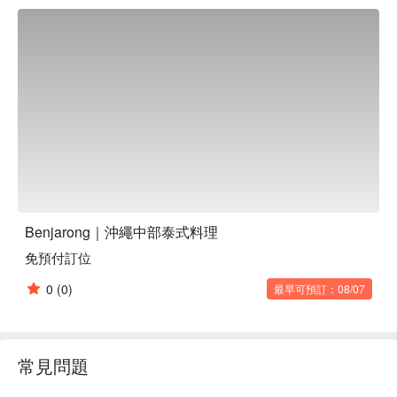
【更多推薦】 餐廳地理位置優越，位於沖繩中部宜野灣市，
從那霸機場僅約30分鐘車程，並設有免費停車場，交通便利。

室內空間以雅緻盆栽妝點，營造出溫馨宜人的氛圍，適合情侶
約會或家庭朋友聚餐。

從輕鬆的午間早午餐（人均約1500日圓）到溫馨的晚間聚餐
（人均約4000日圓），多樣選擇滿足不同用餐需求。
Benjarong｜沖繩中部泰式料理
免預付訂位
0
(0)
最早可預訂：08/07
常見問題