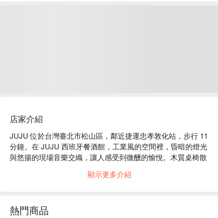
店家介紹
JUJU 位於台灣臺北市松山區，鄰近捷運忠孝敦化站，步行 11 
分鐘。在 JUJU 西班牙餐酒館，工業風的空間裡，昏暗的燈光
與悠揚的現場音樂交織，讓人感受到微醺的愉悅。木質桌椅散
發著暖意，搭配著牆面上的藝術裝飾，彷彿時間在這裡靜止，
顯示更多介紹
讓每位來客都能在輕鬆的氛圍中享受道地的西班牙風味。

這樣的氛圍中，西班牙海鮮烤飯、雪莉酒伊比利豬、JUJU 特
熱門商品
製燉牛頰等佳餚，成為提升聚會體驗的完美催化劑。再搭配 