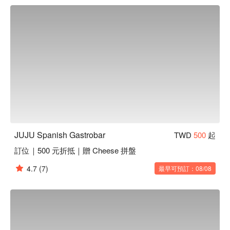
Sangria 水果酒和西班牙啤酒，讓每一次用餐都充滿了驚喜與
愉悅。

🤩 玩樂情報

人均消費：均消 TWD 700

適合情境：一人獨享、多人聚餐、浪漫約會、朋友聚餐、日常
餐廳、酒吧、獲獎餐廳、傳統美味

貼心服務：寵物友善

🍳 主廚推薦

【西班牙海鮮烤飯】米粒吸飽海鮮鮮味，微焦香脆

【雪莉酒伊比利豬】豬肉嫩滑，酒香濃郁滲透

JUJU Spanish Gastrobar
TWD
500
起
【JUJU 特製燉牛頰】牛頰肉軟嫩，湯汁濃郁入味

訂位｜500 元折抵｜贈 Cheese 拼盤
【香煎小卷】小卷外酥內嫩，鮮甜多汁

【炙烤章魚腳】章魚腳彈牙，炭火微焦香

4.7
(7)
最早可預訂：08/08
🍽️ 口碑必點

【蒜味蝦】蝦肉鮮甜，蒜香濃郁襯托

【西班牙蛋餅】蛋餅綿密，馬鈴薯香滑

【伊比利松阪豬】豬肉多汁，油脂香醇

【海鮮燉飯】米飯吸滿海鮮精華，口感豐富
