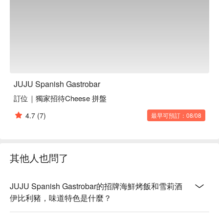
【招牌炸雞】外皮酥脆，雞肉嫩滑多汁

【西班牙肉丸】肉丸紮實，香料味濃郁

🥤 特色飲品

【Sangria 水果酒】果香濃郁，酸甜平衡

【西班牙啤酒】清新爽口，微苦怡人

JUJU Spanish Gastrobar
💡 未成年請勿飲酒；禁止酒駕
訂位｜獨家招待Cheese 拼盤
4.7
(7)
最早可預訂：08/08
其他人也問了
JUJU Spanish Gastrobar的招牌海鮮烤飯和雪莉酒
伊比利豬，味道特色是什麼？