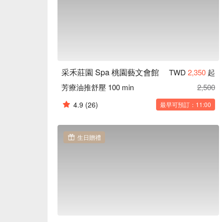
采禾莊園 Spa 桃園藝文會館
TWD
2,350
起
芳療油推舒壓 100 min
2,500
4.9
(26)
最早可預訂：11:00
生日贈禮