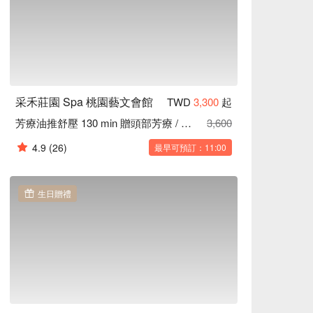
采禾莊園 Spa 桃園藝文會館
TWD
3,300
起
芳療油推舒壓 130 min 贈頭部芳療 / 藥草球
3,600
4.9
(26)
最早可預訂：11:00
生日贈禮