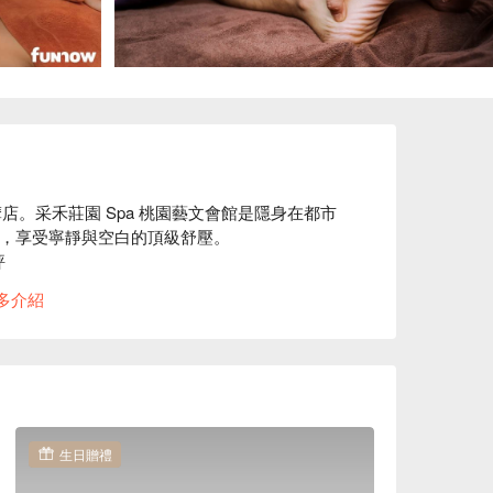
摩店。采禾莊園 Spa 桃園藝文會館是隱身在都市
調，享受寧靜與空白的頂級舒壓。



指壓、泰式油壓、身體去角質等服務

多介紹
國原裝進口的高級品，在靜謐溫暖的包廂裡，提供道
 桃園藝文會館價格、采禾莊園 Spa 桃園藝文會館
生日贈禮