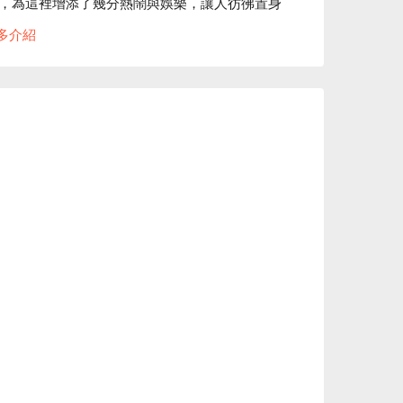
，為這裡增添了幾分熱鬧與娛樂，讓人彷彿置身
多介紹
烏龍成為提升聚會或用餐體驗的完美催化劑。這
多的美好回憶。

、朋友聚餐
