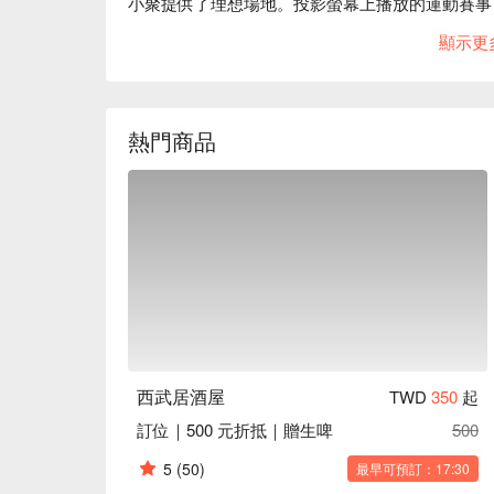
小聚提供了理想場地。投影螢幕上播放的運動賽事
於一片溫暖的聚會空間。

顯示更
在這樣的氛圍中，生牛肉沙拉、鮭魚炒飯和和風炒
些精心準備的菜色，無疑為每一次的相聚增添了更
熱門商品
🤩 玩樂情報

人均消費：均消 TWD 500

適合情境：一人獨享、多人聚餐、日常餐廳、酒吧
貼心服務：寵物友善

🍳 主廚推薦

【生牛肉沙拉】牛肉生鮮，沙拉清脆爽口

【鮭魚炒飯】鮭魚嫩滑，米飯粒粒分明

【和風炒烏龍】烏龍麵滑順，醬汁濃郁入味

【蒜香腐皮】腐皮酥脆，蒜香撲鼻

【明太子山藥】山藥細膩，明太子鹹香濃厚

西武居酒屋
TWD
350
起
訂位｜500 元折抵｜贈生啤
500
🥤 特色飲品

【生啤】清新爽口，微苦回甘

5
(50)
最早可預訂：17:30
【各類酒水】香氣豐富，層次多樣
