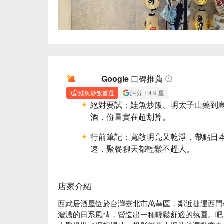
AI 摘要
Google 口碑推薦
鮭魚炒飯首選
評分：4.9 星
絕對要試：
鮭魚炒飯、明太子山藥到
酒，份量實在超划算。
行前筆記：
寬敞明亮又乾淨，帶點日
速，聚餐聊天都輕鬆不趕人。
店家介紹
西武居酒屋位於台灣臺北市萬華區，鄰近捷運西門站
濃濃的日系風情，營造出一種輕鬆舒適的氛圍。吧