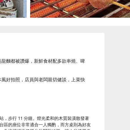
烏龍麵都被讚爆，新鮮食材配多款串燒、啤
本風好拍照，店員與老闆親切健談，上菜快
，步行 11 分鐘。燈光柔和的木質裝潢散發著
台區的座位非常適合一人獨酌，而方桌則為好友