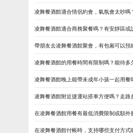
【軟性飲料】清涼解渴，適合不飲酒者

【紅茶酒】茶香與酒香完美結合

凌舞餐酒館適合情侶約會，氣氛會太吵嗎
【梅乃宿柚子酒】清新柚香，甘甜可口

💡 未成年請勿飲酒；禁止酒駕
凌舞餐酒館適合商務聚餐嗎？有安靜區或
帶朋友去凌舞餐酒館聚會，有包廂可以預
凌舞餐酒館的用餐時間有限制嗎？能待多
凌舞餐酒館晚上能帶未成年小孩一起用餐
凌舞餐酒館附近捷運站搭車方便嗎？走路
在凌舞餐酒館用餐有最低消費限制或額外
在凌舞餐酒館付帳時，支持哪些支付方式