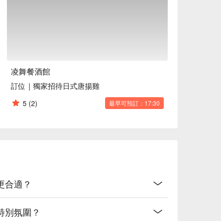
凌舞餐酒館
訂位｜獨家招待日式唐揚雞
5
(2)
最早可預訂：17:30
更合適？
特別氛圍？