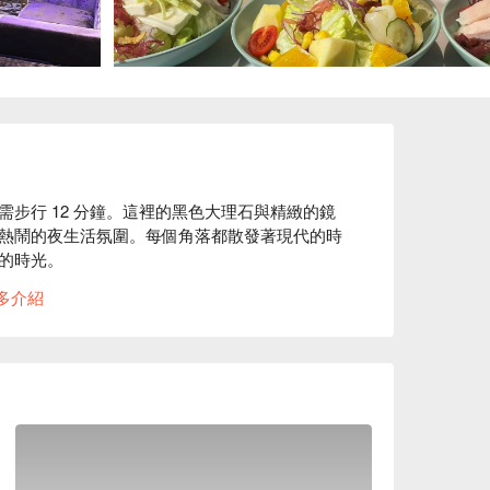
步行 12 分鐘。這裡的黑色大理石與精緻的鏡
熱鬧的夜生活氛圍。每個角落都散發著現代的時
的時光。

多介紹
 和牛朴葉燒與勞力士鍋成為聚會的完美催化劑，這
讓微醺的夜晚更添一分風味。

聚餐、日常餐廳、餐酒館、酒吧、紅酒、威士
嚐鮮店、晚餐、宵夜

海鮮
