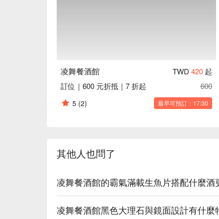
🍳 主廚推薦

【霸氣滿載生魚片】新鮮魚肉，醬汁入味

【毛毛蟲壽司】醋飯與鮮嫩魚肉完美結合

【鹽烤牛勒串】鮮嫩多汁，鹽味恰到好處

【醬烤雞蔥卷】雞肉鮮嫩，蔥香撲鼻

【A5 和牛朴葉燒】和牛滑嫩，朴葉香氣四溢

凌舞餐酒館
TWD
420
起
【勞力士鍋】鮮美湯頭，食材豐富

訂位｜600 元折抵｜7 折起
600
🍽️ 口碑必點

5
(2)
最早可預訂：17:30
【秘製羊肩排】鮮嫩多汁，香料入味

【柚香排骨】果香四溢，肉質鮮嫩

【胡麻味噌松阪豬】味噌濃郁，肉質厚實

其他人也問了
🥤 特色飲品

【威士忌】濃烈醇厚，回味無窮

【紅白酒】果香濃郁，層次豐富

凌舞餐酒館的霸氣滿載生魚片搭配什麼酒
【啤酒】清爽解渴，泡沫綿密

【清酒】口感純淨，香氣怡人

【果實酒】果香濃郁，甜美順口

凌舞餐酒館黑色大理石與鏡面設計有什麼