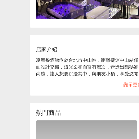
店家介紹
凌舞餐酒館位於台北市中山區，距離捷運中山站僅需
面設計交織，燈光柔和而富有層次，營造出隱秘卻
尚感，讓人想要沉浸其中，與朋友小酌，享受悠閒
顯示更
在這個充滿魅力的空間裡，霸氣滿載生魚片、A5
些招牌元素讓整體的用餐體驗昇華到另一個層次，
🤩 玩樂情報

熱門商品
人均消費：店內無低消限制，均消為 TWD 600

適合情境：一人獨享、兩人約會、多人聚餐、朋友
忌、清酒、啤酒、調酒、高級感、熱鬧、高質感、
貼心服務：罪惡美食、大份量美食、肉食主義、爽吃