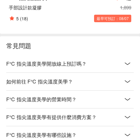
手部設計款凝膠
1,899
5
(18)
最早可預訂：08/07
常見問題
F℃ 指尖溫度美學開放線上預訂嗎？
如何前往 F℃ 指尖溫度美學？
F℃ 指尖溫度美學的營業時間？
F℃ 指尖溫度美學有提供什麼消費方案？
F℃ 指尖溫度美學有哪些設施？