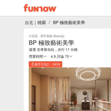
台北｜桃園
/
BP 極致藝術美學
大安區
·
美甲美睫 (Beauty)
BP 極致藝術美學
捷運 忠孝敦化站，步行 11 分鐘
營業時間
4.9
·
評論 70
最早可預訂：08/09