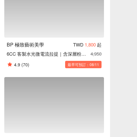
BP 極致藝術美學
TWD
1,800
起
6CC 客製水光微電流拉提｜含深層粉刺護理｜柔嫩少女肌
4,950
4.9
(70)
最早可預訂：08/11