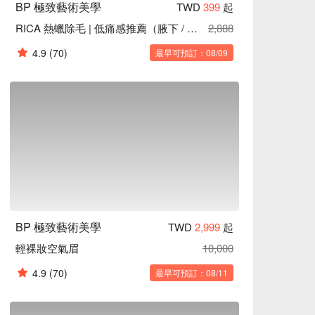
BP 極致藝術美學
TWD
399
起
RICA 熱蠟除毛 | 低痛感推薦（腋下 / 半手 / 半腿 / VIO）
2,888
4.9
(70)
最早可預訂：08/09
BP 極致藝術美學
TWD
2,999
起
輕裸妝空氣眉
10,000
4.9
(70)
最早可預訂：08/11