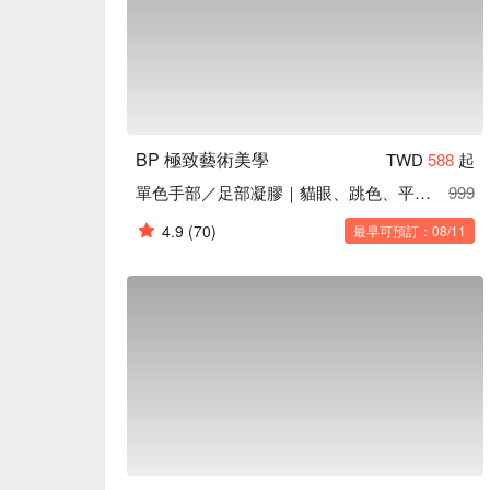
BP 極致藝術美學
TWD
588
起
單色手部／足部凝膠｜貓眼、跳色、平法式、璀璨
999
4.9
(70)
最早可預訂：08/11