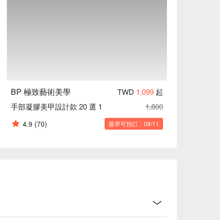
BP 極致藝術美學
TWD
1,099
起
手部凝膠美甲設計款 20 選 1
1,800
4.9
(70)
最早可預訂：08/11