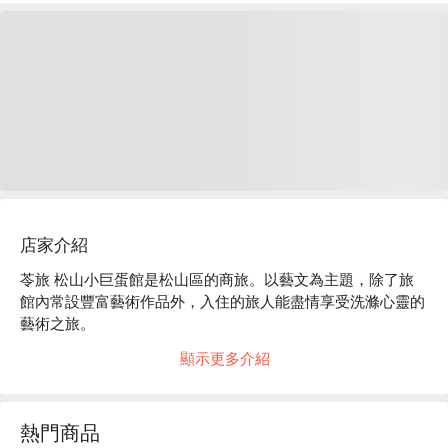
店家介紹
苓旅 松山小巨蛋館是松山區的商旅。以藝文為主題，除了旅
館內常設豐富藝術作品外，入住的旅人能盡情享受洗滌心靈的
藝術之旅。

苓旅 松山小巨蛋館評價：Google 4.2 星

顯示更多介紹
苓旅 松山小巨蛋館推薦：位於台北城市中心，交通便利。距
離台北小巨蛋步行 3 - 5 分鐘，忠孝敦化捷運站 10 分鐘步行路
程。

熱門商品
苓旅 松山小巨蛋館優惠、苓旅 松山小巨蛋館住宿方案、苓旅 