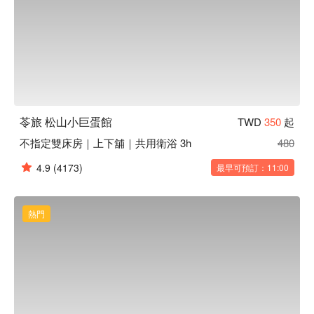
苓旅 松山小巨蛋館
TWD
350
起
不指定雙床房｜上下舖｜共用衛浴 3h
480
4.9
(4173)
最早可預訂：11:00
熱門