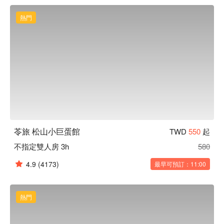
松山小巨蛋館休息方案立刻查看⬇︎
熱門
苓旅 松山小巨蛋館
TWD
550
起
不指定雙人房 3h
580
4.9
(4173)
最早可預訂：11:00
熱門