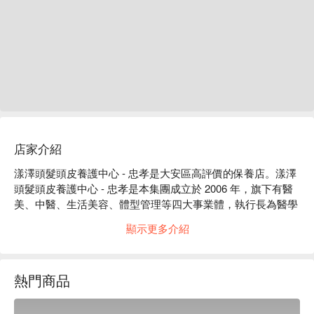
店家介紹
漾澤頭髮頭皮養護中心 - 忠孝是大安區高評價的保養店。漾澤
頭髮頭皮養護中心 - 忠孝是本集團成立於 2006 年，旗下有醫
美、中醫、生活美容、體型管理等四大事業體，執行長為醫學
博士，對醫療美容技術，有著深湛的研究與權威，因此集團的
顯示更多介紹
一切，從儀器、產品到療程方案，都基於先進的醫學的背景，
堅持給顧客提供各種不同需求的解決方案。美學理念與臨床技
藝整體水準皆高於業界，醫師與團隊的穩定性高，凝聚力強 
熱門商品
，提供顧客美麗、安全的保障。

漾澤頭髮頭皮養護中心 - 忠孝評價：Google 5 星好評

漾澤頭髮頭皮養護中心 - 忠孝服務：我們提供提供了美容、按