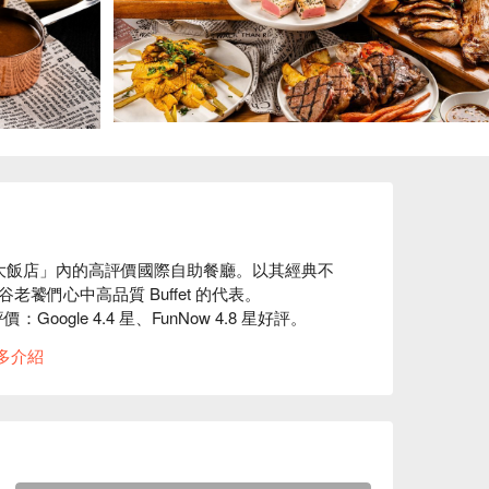
登蘇坤大飯店」內的高評價國際自助餐廳。以其經典不
心中高品質 Buffet 的代表。  

el) 評價：Google 4.4 星、FunNow 4.8 星好評。  

舒適，氛圍輕鬆而不失格調。無論是重要的家庭
多介紹
品質的用餐體驗。  

fet」是必訪亮點，無限量供應新鮮進口的生蠔、多汁的阿拉斯
熱食與精緻甜點，絕對值回票價。  

連通，從 5 號出口步行 1 分鐘即可抵達飯店入口，
 預約、Orchid Cafe (Sheraton Grande Sukhumvit 