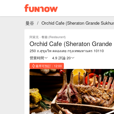
曼谷
/
Orchid Cafe (Sheraton Grande Sukhum
阿索克
·
餐廳 (Restaurant)
Orchid Cafe (Sheraton Grande 
250 ถ.สุขุมวิท คลองเตย กรุงเทพมหานคร 10110
營業時間
4.9
·
評論 20
最早可預訂：12:00