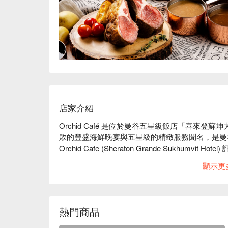
店家介紹
Orchid Café 是位於曼谷五星級飯店「喜來
敗的豐盛海鮮晚宴與五星級的精緻服務聞名，是曼谷老饕們
Orchid Cafe (Sheraton Grande Sukhumvit Hot
餐廳環境優雅大器，充滿熱帶花園風情，座位寬敞
顯示更
聚餐、朋友慶祝或商務餐會，這裡都能提供體面且高
招牌的「Grande Seafood Dinner Buf
加帝王蟹腳、烤龍蝦與各式時令海鮮，搭配多國料理
餐廳交通極為便利，與 BTS Asok 站有天橋直接
熱門商品
讓你在炎熱的曼谷也能輕鬆優雅地抵達。  

Orchid Cafe (Sheraton Grande Sukhumvit Hotel)