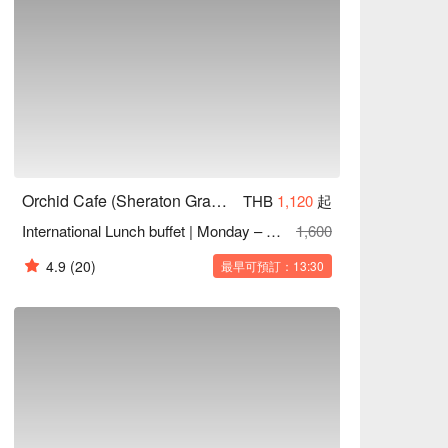
khumvit Hotel) 優惠立刻查看⬇︎
Orchid Cafe (Sheraton Grande Sukhumvit Hotel)
THB
1,120
起
International Lunch buffet | Monday – Saturday | 12.00 – 15.00 I 30% Discount
1,600
4.9
(20)
最早可預訂：13:30