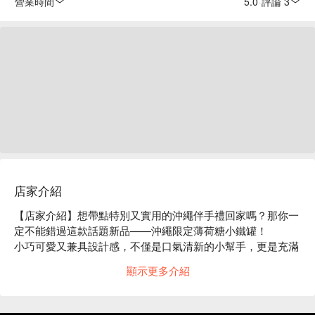
營業時間
5.0
·
評論 3
店家介紹
【店家介紹】想帶點特別又實用的沖繩伴手禮回家嗎？那你一
定不能錯過這款話題新品——沖繩限定薄荷糖小鐵罐！

小巧可愛又兼具設計感，不僅是口氣清新的小幫手，更是充滿
沖繩回憶的小紀念品，即可於琉球海炎祭會場當天現場領取，
顯示更多介紹
方便又有意義！

【招牌商品】

Orion 啤酒薄荷糖小鐵罐：以沖繩傳統紅型與燈籠為設計靈