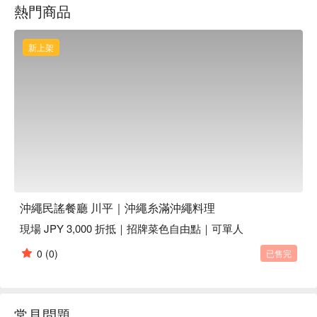
熱門商品
切。現場晚上有沖繩民謠表演，氣氛佳，非常棒的餐廳！」

【沖繩民謠 Live 時間】※每日演出

第一場：19:30-20:00

新上架
第二場：20:30-21:00

【店內氣氛】店內每天 19:30 與 20:30 兩場島唄現場演奏，於
雅致的和風空間中，一邊暢飲泡盛，一邊聆聽悠揚民謠，完美
詮釋沖繩慵懶而熱情的生活節奏。
沖繩民謠餐廳 川平｜沖繩糸滿沖繩料理
現場 JPY 3,000 折抵｜招牌菜色自由點｜可單人
0
(0)
已售完
常見問題