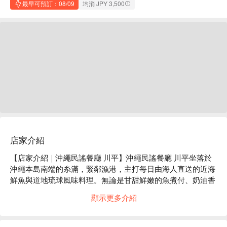
最早可預訂：08/09
均消 JPY 3,500
店家介紹
【店家介紹｜沖繩民謠餐廳 川平】沖繩民謠餐廳 川平坐落於
沖繩本島南端的糸滿，緊鄰漁港，主打每日由海人直送的近海
鮮魚與道地琉球風味料理。無論是甘甜鮮嫩的魚煮付、奶油香
煎或是紅豚涮涮鍋，都能在此品嚐到最真切的漁村風味。

顯示更多介紹
【高分推薦】Google 4.1 星 🌟 183 人高分推薦：「餐點好
吃，很多沖繩當地特色菜都在這可以吃到。平板點菜有中英文
介面，也附有照片，對外國人非常友善的服務，店員也非常親