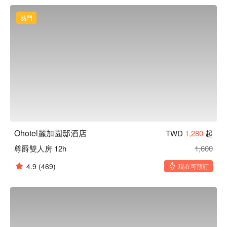
優質採光營造靜謐感受。服務細緻貼心，帶來賓至如歸的體
驗，為您的旅程留下難忘回憶。

熱門
麗加園邸酒店優惠、麗加園邸酒店住宿方案、麗加園邸酒店休
息方案立刻查看⬇︎
Ohotel麗加園邸酒店
TWD
1,280
起
尊爵雙人房 12h
1,600
4.9
(469)
現在可預訂