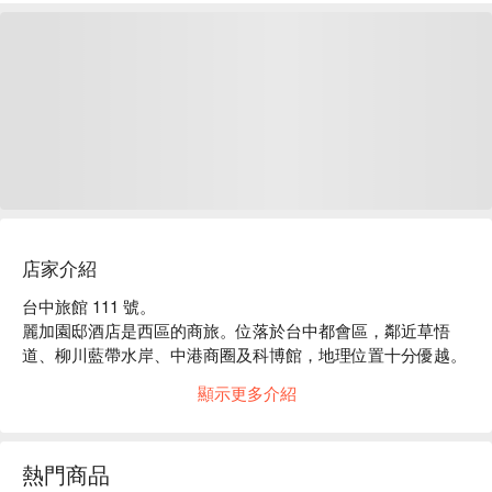
店家介紹
台中旅館 111 號。

麗加園邸酒店是西區的商旅。位落於台中都會區，鄰近草悟
道、柳川藍帶水岸、中港商圈及科博館，地理位置十分優越。
整體建築以歐式宮廷風格設計，挑高的迎賓大廳，展現典雅尊
顯示更多介紹
貴氛圍，無論是商務出差，還是輕鬆旅行，都是放鬆休憩的理
想選擇。

麗加園邸酒店評價：Google 4.6 星

熱門商品
麗加園邸酒店推薦：各式房型舒適寬敞，配有高級寢具設備，