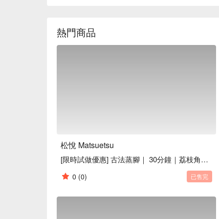
熱門商品
松悅 Matsuetsu
[限時試做優惠] 古法蒸腳｜ 30分鐘｜荔枝角按摩
0
(0)
已售完