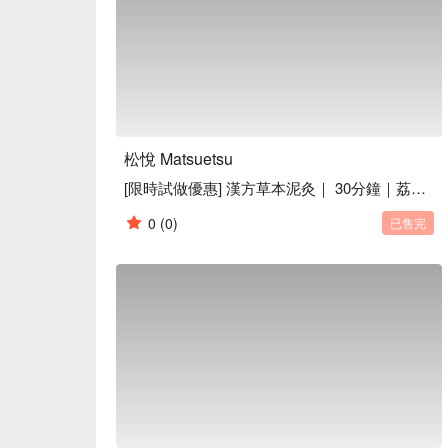
松悅 Matsuetsu
[限時試做優惠] 漢方草本泥灸｜ 30分鐘｜荔枝角按摩
0
(0)
已售完