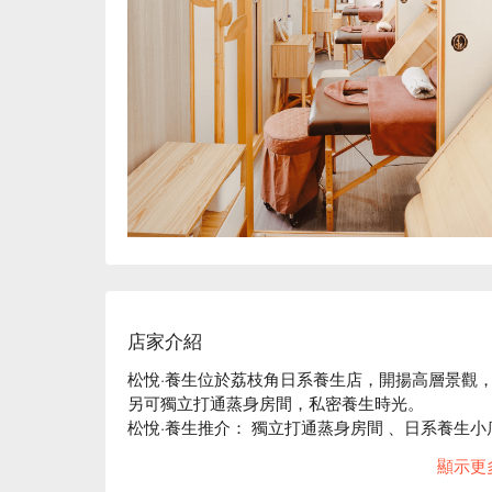
店家介紹
松悅·養生位於荔枝角日系養生店，開揚高層景觀，
另可獨立打通蒸身房間，私密養生時光。

松悅·養生推介： 獨立打通蒸身房間 、日系養生小店
松悅·養生服務項目：古法蒸身、足部薰蒸、古法姜
顯示更
松悅·養生按摩、松悅·養生荔枝角按摩、松悅·養