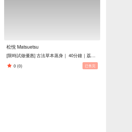
松悅 Matsuetsu
[限時試做優惠] 古法草本蒸身｜ 40分鐘｜荔枝角按摩
0
(0)
已售完