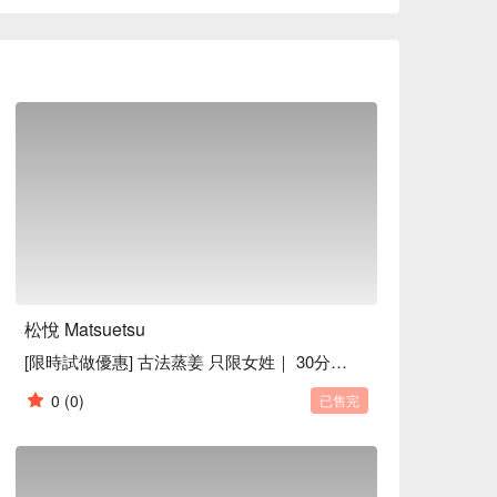
松悅 Matsuetsu
[限時試做優惠] 古法蒸姜 只限女姓｜ 30分鐘｜荔枝角按摩
0
(0)
已售完