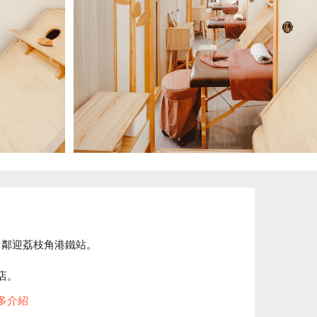
鄰迎荔枝角港鐵站。

。

蒸、草本泥療

多介紹
生古法蒸身推介、松悅·養生立刻預訂