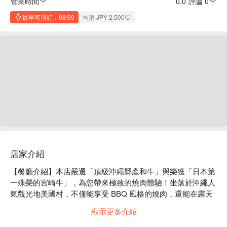
營業時間
0.0
·
評論 0
最早可預訂：08/09
均消 JPY 2,500
店家介紹
【餐廳介紹】本店嚴選「頂級沖繩縣產和牛」與榮獲「日本第
一殊榮的宮崎牛」，為您帶來極致的燒肉體驗！坐落於沖繩人
氣觀光地美國村，不僅能享受 BBQ 風格的燒肉，還能在露天
座位下悠閒品味沖繩傳統美食，感受獨特的異國風情。

顯示更多介紹
【招牌菜色】宮崎牛燒肉、沖繩蕎麥麵

【口碑好評】Google 5 星好評 🌟 用戶評論：肉非常好吃！我