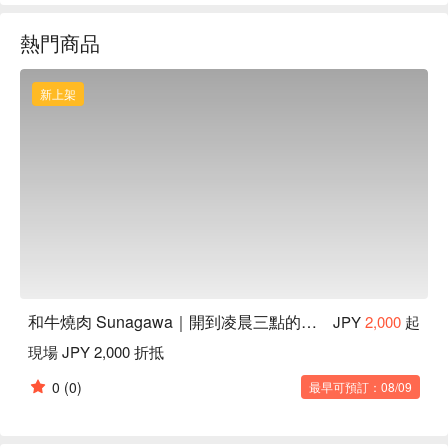
強烈推薦排骨和內臟！

熱門商品
【更多推薦】來沖繩美國村，享受美景燒肉的極致體驗！

地點超便利：位於人氣觀光勝地美國村，鄰近海景與繽紛建
築，隨手拍都是絕美打卡照！

新上架
氛圍感滿分：戶外露台座位，白天吹海風、晚上賞星空，燒肉
體驗更有氣氛！

適合聚餐：提供 BBQ 風格的燒肉體驗，不管是朋友聚會還是
家庭用餐都超適合！

宵夜最佳選：開到凌晨三點，最適合半夜喝完酒來這裡吃頓宵
夜！
和牛燒肉 Sunagawa｜開到凌晨三點的沖繩燒肉店
JPY
2,000
起
現場 JPY 2,000 折抵
0
(0)
最早可預訂：08/09