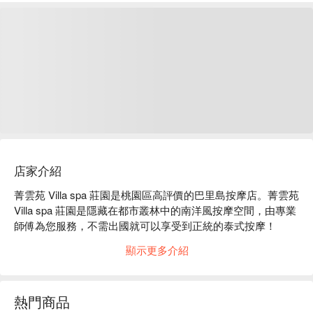
店家介紹
菁雲苑 Villa spa 莊園是桃園區高評價的巴里島按摩店。菁雲苑 
Villa spa 莊園是隱藏在都市叢林中的南洋風按摩空間，由專業
師傅為您服務，不需出國就可以享受到正統的泰式按摩！ 

菁雲苑 Villa spa 莊園評價：Google 5 星好評

顯示更多介紹
菁雲苑 Villa spa 莊園推薦：提供專業指壓、油壓、身體去角質
等服務。優雅、靜謐的環境，給您最高等級的沈浸式按摩享
受。

熱門商品
菁雲苑 Villa spa 莊園預約、菁雲苑 Villa spa 莊園價格、菁雲