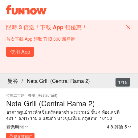
限時 3 倍送！下載 App 領優惠！
首次下載 App 領取 THB 300 新戶禮
使用 App
曼谷
/
Neta Grill (Central Rama 2)
1/15
拉馬二世路
·
餐廳 (Restaurant)
Neta Grill (Central Rama 2)
อาคารศูนย์การค้าเซ็นทรัลพลาซ่า พระราม 2 ชั้น 4 ห้องเลขที่
421 1 ถ.พระราม 2 แสมดำ บางขุนเทียน กรุงเทพฯ 10150
營業時間
4.8
·
評論 5
現在可預訂