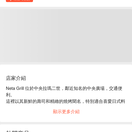
店家介紹
Neta Grill 位於中央拉瑪二世，鄰近知名的中央廣場，交通便
利。

這裡以其新鮮的壽司和精緻的燒烤聞名，特別適合喜愛日式料
理的食客。

顯示更多介紹
店內環境舒適，服務熱情，獲得了眾多顧客的好評，成為聚會
和家庭聚餐的理想選擇。

無論是情侶約會還是朋友聚會，Neta Grill 都能滿足您的味蕾