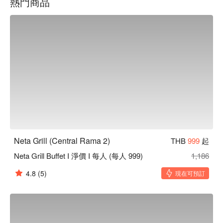
熱門商品
需求。

用 FunNow 預訂立即享優惠！
Neta Grill (Central Rama 2)
THB
999
起
Neta Grill Buffet I 淨價 I 每人 (每人 999)
1,186
4.8
(5)
現在可預訂